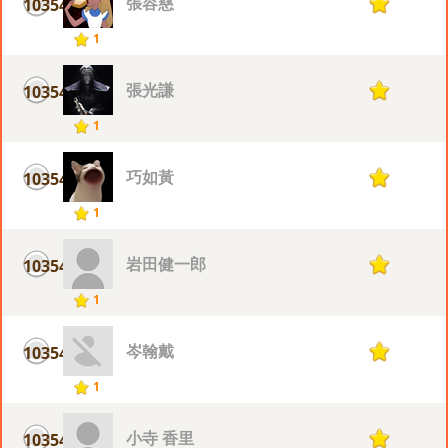
張容慈
10354
1
1
張光謙
10354
1
1
巧如黃
10354
1
1
岩田健一郎
10354
1
1
岑翰戴
10354
1
1
小寺 香里
10354
1