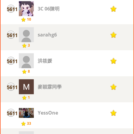
3C 06陳明
5611
1
10
sarahg6
5611
1
3
洪筱媛
5611
1
8
麥穎霖同學
5611
1
1
YessOne
5611
1
33