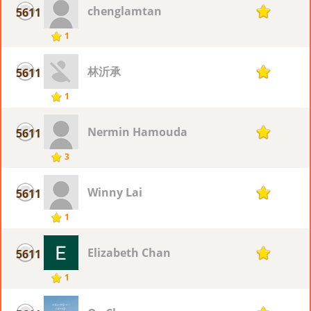
chenglamtan
5611
1
1
林沂承
5611
1
1
Nermin Hamouda
5611
1
3
Winny Lai
5611
1
1
Elizabeth Chan
5611
1
1