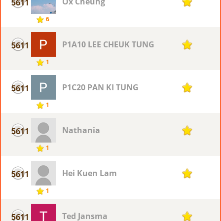
Ox Cheung
5611
1
6
P1A10 LEE CHEUK TUNG
5611
1
1
P1C20 PAN KI TUNG
5611
1
1
Nathania
5611
1
1
Hei Kuen Lam
5611
1
1
Ted Jansma
5611
1