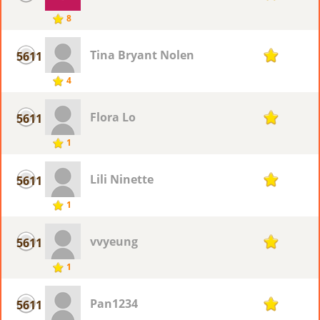
8
Tina Bryant Nolen
5611
1
4
Flora Lo
5611
1
1
Lili Ninette
5611
1
1
vvyeung
5611
1
1
Pan1234
5611
1