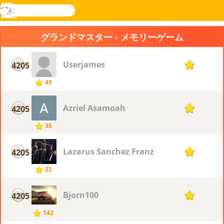
検
索
メ
Novel
ログ
ニ
Games
イン
グランドマスター - メモリーゲーム
ュ
ー
Userjames
4205
1
45
Azriel Asamoah
4205
1
35
Lazarus Sanchez Franz
4205
1
22
Bjorn100
4205
1
142