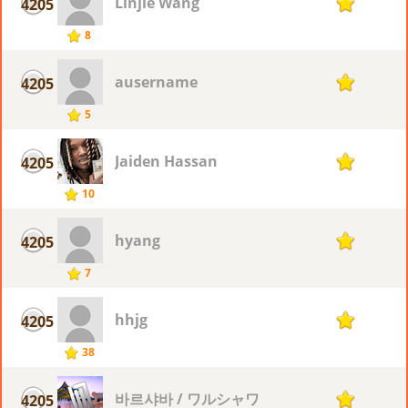
Linjie Wang
4205
1
8
ausername
4205
1
5
Jaiden Hassan
4205
1
10
hyang
4205
1
7
hhjg
4205
1
38
바르샤바 / ワルシャワ
4205
1