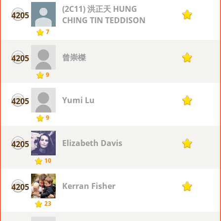
(2C11) 洪正天 HUNG
4205
1
CHING TIN TEDDISON
7
曾崇榤
4205
1
9
Yumi Lu
4205
1
9
Elizabeth Davis
4205
1
10
Kerran Fisher
4205
1
23