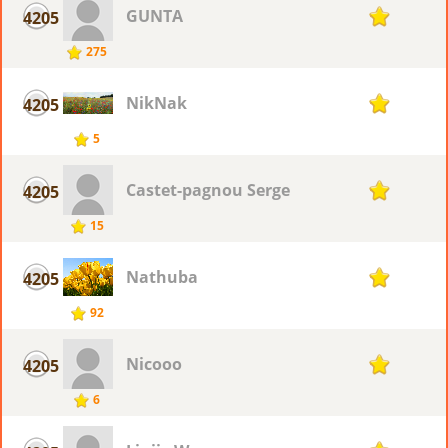
GUNTA
4205
1
275
NikNak
4205
1
5
Castet-pagnou Serge
4205
1
15
Nathuba
4205
1
92
Nicooo
4205
1
6