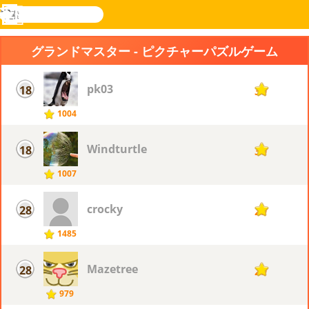
検
索
メ
Novel
ログ
ニ
Games
イン
グランドマスター - ピクチャーパズルゲーム
ュ
ー
pk03
18
30
1004
Windturtle
18
30
1007
crocky
28
29
1485
Mazetree
28
29
979