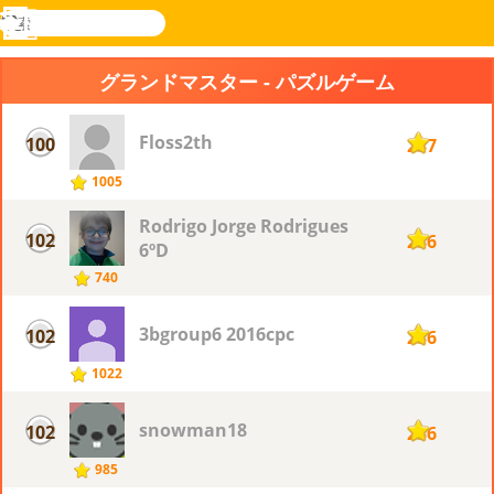
検
索
メ
Novel
ログ
ニ
Games
イン
グランドマスター - パズルゲーム
ュ
ー
Floss2th
100
237
1005
Rodrigo Jorge Rodrigues
102
236
6ºD
740
3bgroup6 2016cpc
102
236
1022
snowman18
102
236
985