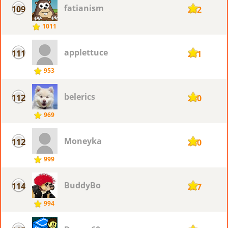
fatianism
109
232
1011
applettuce
111
231
953
belerics
112
230
969
Moneyka
112
230
999
BuddyBo
114
227
994