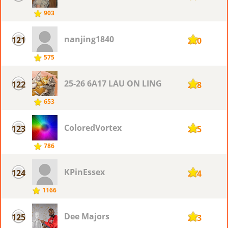
903
nanjing1840
121
220
575
25-26 6A17 LAU ON LING
122
218
653
ColoredVortex
123
215
786
KPinEssex
124
214
1166
Dee Majors
125
213