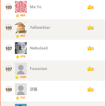
Ma Yo
105
235
866
YellowStar
105
235
997
Nebulae3
107
233
976
Funarian
107
233
1009
溟薇
109
232
741