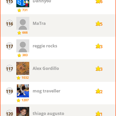
Danny60
115
226
731
MaTra
116
225
666
reggie rocks
117
223
383
Alex Gordillo
117
223
1032
mog traveller
119
222
1207
thiago augusto
120
221