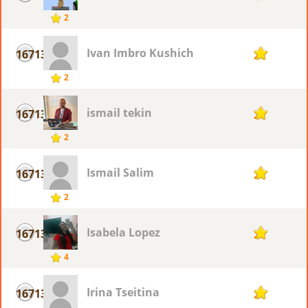
2
Ivan Imbro Kushich
16713
2
2
ismail tekin
16713
2
2
Ismail Salim
16713
2
2
Isabela Lopez
16713
2
4
Irina Tseitina
16713
2