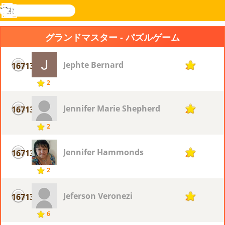
検
索
メ
Novel
ログ
ニ
Games
イン
グランドマスター - パズルゲーム
ュ
ー
Jephte Bernard
16713
2
2
Jennifer Marie Shepherd
16713
2
2
Jennifer Hammonds
16713
2
2
Jeferson Veronezi
16713
2
6