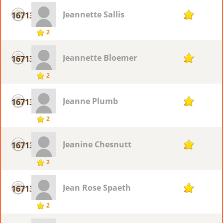
Jeannette Sallis
16713
2
2
Jeannette Bloemer
16713
2
2
Jeanne Plumb
16713
2
2
Jeanine Chesnutt
16713
2
2
Jean Rose Spaeth
16713
2
2