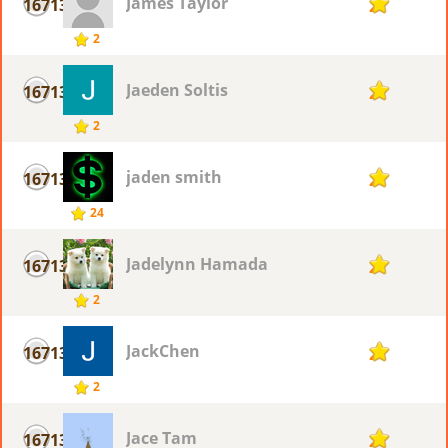
James Taylor
16713
2
2
Jaeden Soltis
16713
2
2
jaden smith
16713
2
24
Jadelynn Hamada
16713
2
2
JackChen
16713
2
2
Jace Tam
16713
2