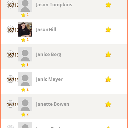
Jason Tompkins
16713
2
2
JasonHill
16713
2
2
Janice Berg
16713
2
3
Janic Mayer
16713
2
2
Janette Bowen
16713
2
2