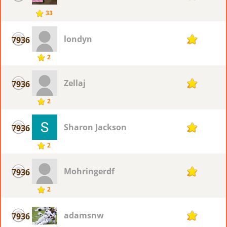
33
londyn
7936
2
2
Zellaj
7936
2
2
Sharon Jackson
7936
2
2
Mohringerdf
7936
2
2
adamsnw
7936
2