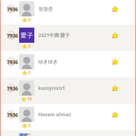
정영준
7936
2
2
2421中満 愛子
7936
2
2
ゆきゆき
7936
2
2
kassynico1
7936
2
13
Hazem almaz
7936
2
2