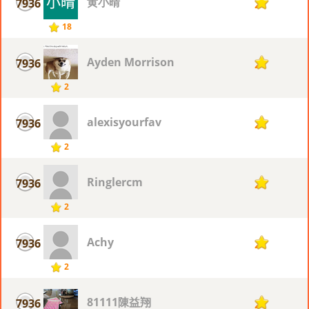
黄小晴
7936
2
18
Ayden Morrison
7936
2
2
alexisyourfav
7936
2
2
Ringlercm
7936
2
2
Achy
7936
2
2
81111陳益翔
7936
2