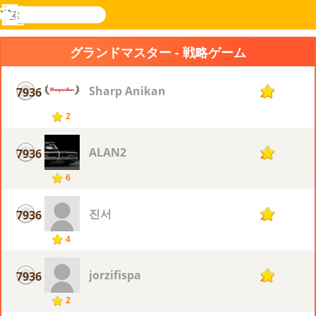
検
索
メ
Novel
ログ
ニ
Games
イン
グランドマスター - 戦略ゲーム
ュ
ー
Sharp Anikan
7936
2
2
ALAN2
7936
2
6
진서
7936
2
4
jorzifispa
7936
2
2