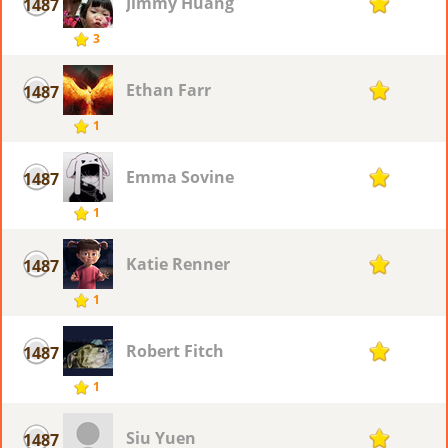
Jimmy Huang
1487
1
3
Ethan Farr
1487
1
1
Emma Sovine
1487
1
1
Katie Renner
1487
1
1
Robert Fitch
1487
1
1
Siu Yuen
1487
1