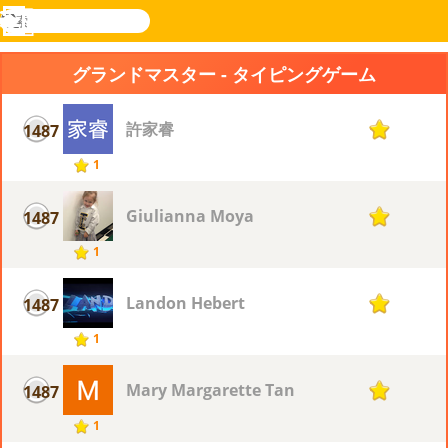
検
索
メ
Novel
ログ
ニ
Games
イン
グランドマスター - タイピングゲーム
ュ
ー
許家睿
1487
1
1
Giulianna Moya
1487
1
1
Landon Hebert
1487
1
1
Mary Margarette Tan
1487
1
1