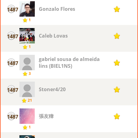
Gonzalo Flores
1487
1
1
Caleb Lovas
1487
1
1
gabriel sousa de almeida
1487
1
lins (BIEL1NS)
3
Stoner4/20
1487
1
21
張友稦
1487
1
1