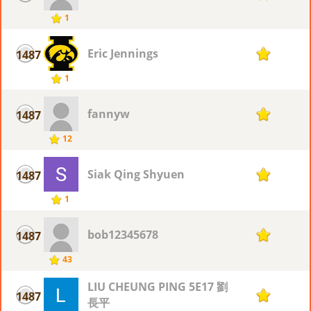
1
Eric Jennings
1487
1
1
fannyw
1487
1
12
Siak Qing Shyuen
1487
1
1
bob12345678
1487
1
43
LIU CHEUNG PING 5E17 劉
1487
1
長平