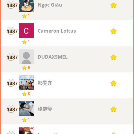
Ngọc Giàu
1487
1
1
Cameron Loftus
1487
1
1
DUDAXSMEL
1487
1
6
鄒旻卉
1487
1
8
楊婉瑩
1487
1
1