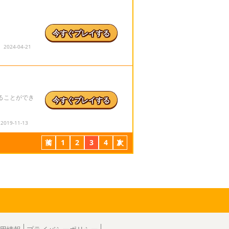
今すぐプレイする
024-04-21
ることができ
今すぐプレイする
19-11-13
前
1
2
3
4
次