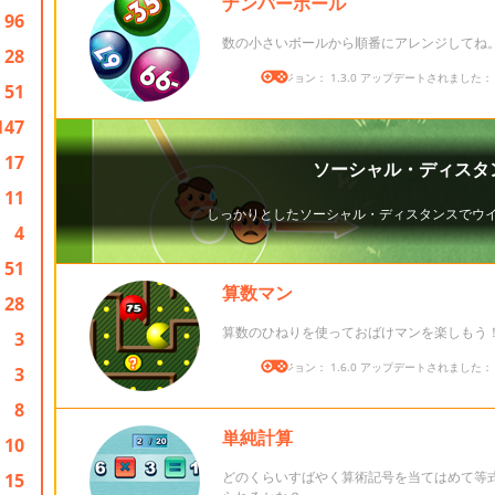
ナンバーボール
96
数の小さいボールから順番にアレンジしてね
28
バージョン： 1.3.0 アップデートされました： 20
51
147
17
11
4
51
算数マン
28
算数のひねりを使っておばけマンを楽しもう
3
バージョン： 1.6.0 アップデートされました： 20
3
8
単純計算
10
どのくらいすばやく算術記号を当てはめて等
15