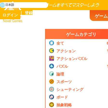
検
日本語
索
人類の歴史に存在するゲームをすべてマスターしよう
登録
ログイン
ゲーム
Novel Games
ゲームカテゴリ
全て
アクション
アクションパズル
パズル
論理
スポーツ
シューティング
ボード
抽象戦略