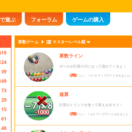
で遊ぶ
フォーラム
ゲームの購入
算数ゲーム
マスターレベル順
619
算数ライン
124
ボールが計算の川になって流れてくるよ！
39
バージョン： 1.6.10 アップデートされました： 2
149
73
速算
29
計算のトリックを使って答えを出そう！
15
バージョン： 1.4.6 アップデートされました： 20
61
48