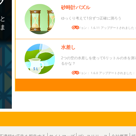
砂時計パズル
ゆっくり考えて1分ずつ正確に測ろう
バージョン： 1.6.11 アップデートされました： 2
水差し
2つの空の水差しを使って6リットルの水を測
るかな？
バージョン： 1.6.0 アップデートされました： 20