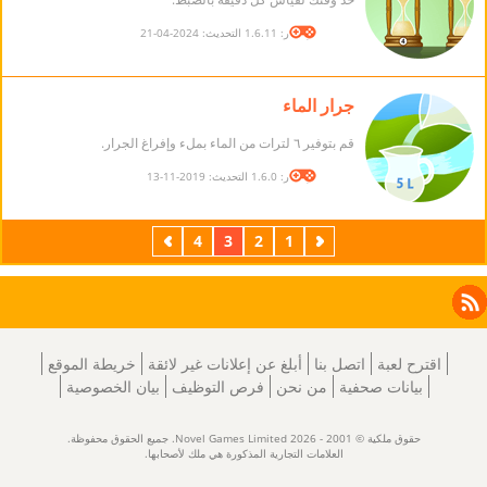
الإصدار: 1.6.11 التحديث: 2024-04-21
جرار الماء
قم بتوفير ٦ لترات من الماء بملء وإفراغ الجرار.
الإصدار: 1.6.0 التحديث: 2019-11-13
السابق
1
2
3
4
التالي
Facebook
Instagram
X
RSS
LinkedIn
اقترح لعبة
اتصل بنا
أبلغ عن إعلانات غير لائقة
خريطة الموقع
بيانات صحفية
من نحن
فرص التوظيف
بيان الخصوصية
حقوق ملكية © 2001 - 2026 Novel Games Limited. جميع الحقوق محفوظة.
العلامات التجارية المذكورة هي ملك لأصحابها.