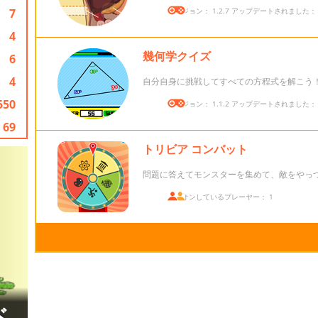
7
バージョン： 1.2.7 アップデートされました： 20
4
幾何学クイズ
6
4
自分自身に挑戦してすべての方程式を解こう
550
バージョン： 1.1.2 アップデートされました： 20
69
トリビア コンバット
問題に答えてモンスターを集めて、敵をやっ
ログオンしているプレーヤー： 1