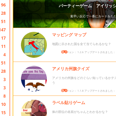
96
28
51
147
マッピング マップ
17
地図に示された国を全て当てられるかな？
11
バージョン： 1.2.6 アップデートされました： 20
4
51
アメリカ州旗クイズ
28
アメリカの州旗をどのぐらい知っているかテ
3
う
3
バージョン： 1.1.8 アップデートされました： 20
8
ラベル貼りゲーム
10
体の部位の名前がちゃんとわかるかな？
15