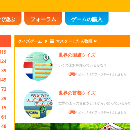
で遊ぶ
フォーラム
ゲームの購入
クイズゲーム
マスターした人数順
619
世界の国旗クイズ
124
いくつ国旗を知っているかな？
39
バージョン： 1.4.7 アップデートされました： 20
149
73
世界の首都クイズ
29
世界の国々の首都をどれぐらい知っているか
15
バージョン： 1.6.6 アップデートされました： 20
61
48