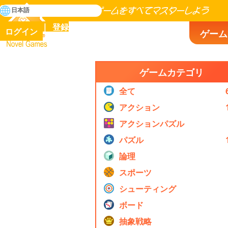
検
日本語
索
人類の歴史に存在するゲームをすべてマスターしよう
登録
ログイン
ゲーム
Novel Games
ゲームカテゴリ
全て
アクション
アクションパズル
パズル
論理
スポーツ
シューティング
ボード
抽象戦略