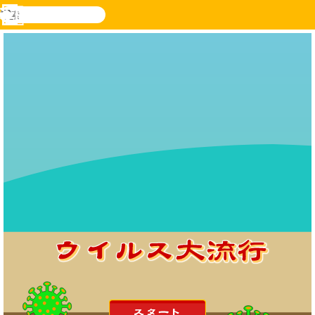
検
索
メ
Novel
ログ
ニ
Games
イン
ュ
ー