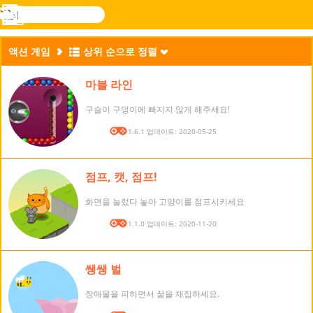
검
색
메
Novel
로그
뉴
Games
인
액션 게임
상위 순으로 정렬
마블 라인
구슬이 구덩이에 빠지지 않게 해주세요!
버전: 1.6.1 업데이트: 2020-05-25
점프, 캣, 점프!
화면을 눌렀다 놓아 고양이를 점프시키세요
버전: 1.1.0 업데이트: 2020-11-20
쌩쌩 벌
장애물을 피하면서 꿀을 채집하세요.