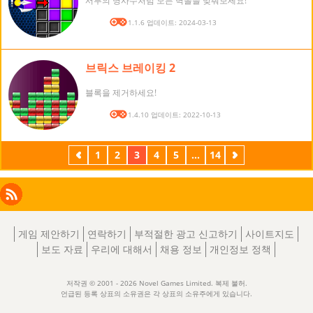
서부의 명사수처럼 모든 벽돌을 맞춰보세요!
버전: 1.1.6 업데이트: 2024-03-13
브릭스 브레이킹 2
블록을 제거하세요!
버전: 1.4.10 업데이트: 2022-10-13
이
1
2
3
4
5
...
14
다
전
음
Facebook
Instagram
X
RSS
LinkedIn
게임 제안하기
연락하기
부적절한 광고 신고하기
사이트지도
보도 자료
우리에 대해서
채용 정보
개인정보 정책
저작권 © 2001 - 2026 Novel Games Limited. 복제 불허.
언급된 등록 상표의 소유권은 각 상표의 소유주에게 있습니다.