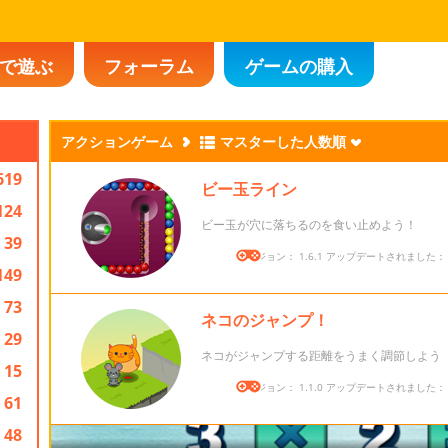
で遊ぶ
フォーラム
ゲームの購入
アクションゲーム
マスターした人数順
619
ビー玉ライン
124
ビー玉が穴に落ちるのを食い止めよう！
39
バージョン： 1.6.1 アップデートされました： 20
149
73
ネコのジャンプ！
29
ネコがジャンプする距離をうまく調節しよう
15
バージョン： 1.1.0 アップデートされました： 20
61
48