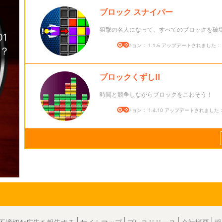
ブロック スナイパー
狙撃の名人になって、すべてのブロックを破
バージョン： 1.1.6 アップデートされました： 20
ブロックくずしII
時間と競争しながらブロックをこわそう！
バージョン： 1.4.10 アップデートされました： 2