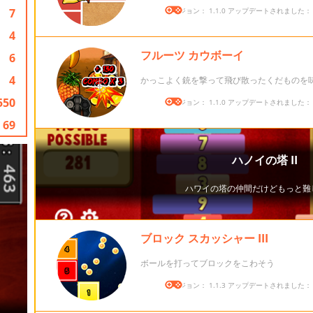
7
バージョン： 1.1.0 アップデートされました： 20
4
フルーツ カウボーイ
6
4
かっこよく銃を撃って飛び散ったくだものを
550
バージョン： 1.1.0 アップデートされました： 20
69
ブロック スカッシャー III
ボールを打ってブロックをこわそう
バージョン： 1.1.3 アップデートされました： 20