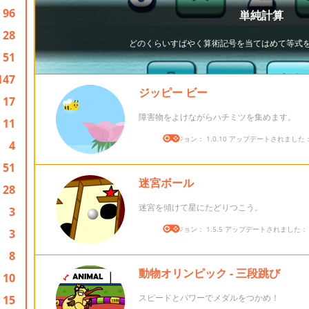
96
28
51
147
ジッピー ビー
17
障害物をよけながらハチミツを集めます。
11
バージョン： 1.0.10 アップデートされました： 2
4
51
迷宮ボール
28
迷宮を傾けて星にたどりつこう。
3
バージョン： 1.5.5 アップデートされました： 20
3
8
動物オリンピック - 三段跳び
10
スピードとパワーでメダルをつかめ！
15