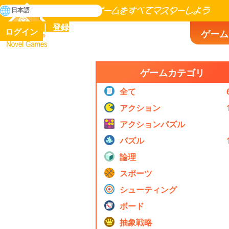
検
日本語
索
人類の歴史に存在するゲームをすべてマスターしよう
登録
ログイン
ゲーム
Novel Games
ゲームカテゴリ
全て
アクション
アクションパズル
パズル
論理
スポーツ
シューティング
ボード
抽象戦略