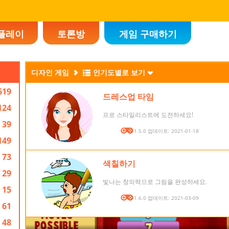
플레이
토론방
게임 구매하기
디자인 게임
인기도별로 보기
619
드레스업 타임
124
프로 스타일리스트에 도전하세요!
39
버전: 1.5.0 업데이트: 2021-01-18
149
73
색칠하기
29
빛나는 창의력으로 그림을 완성하세요.
15
버전: 1.6.0 업데이트: 2021-03-09
61
48