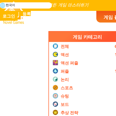
검
한국어
색
인류 역사에 존재하는 모든 게임 마스터하기
등록
로그인
게임 
Novel Games
게임 카테고리
전체
액션
액션 퍼즐
퍼즐
논리
스포츠
슈팅
보드
추상 전략