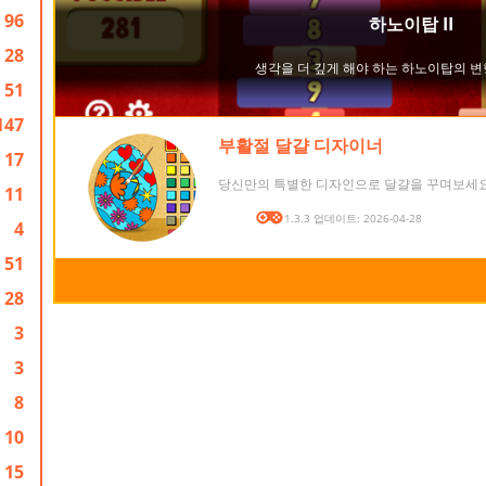
96
28
51
147
부활절 달걀 디자이너
17
당신만의 특별한 디자인으로 달걀을 꾸며보세요
11
버전: 1.3.3 업데이트: 2026-04-28
4
51
28
3
3
8
10
15