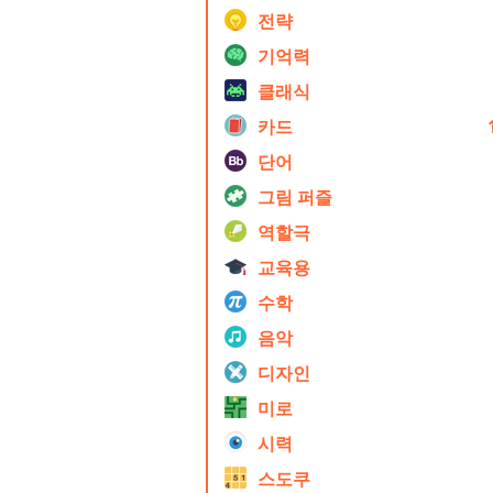
전략
기억력
클래식
카드
단어
그림 퍼즐
역할극
교육용
수학
음악
디자인
미로
시력
스도쿠