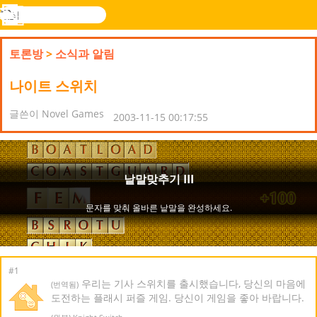
검
색
메
Novel
로그
뉴
Games
인
토론방
>
소식과 알림
나이트 스위치
글쓴이 Novel Games
2003-11-15 00:17:55
#1
우리는 기사 스위치를 출시했습니다, 당신의 마음에
(번역됨)
도전하는 플래시 퍼즐 게임. 당신이 게임을 좋아 바랍니다.