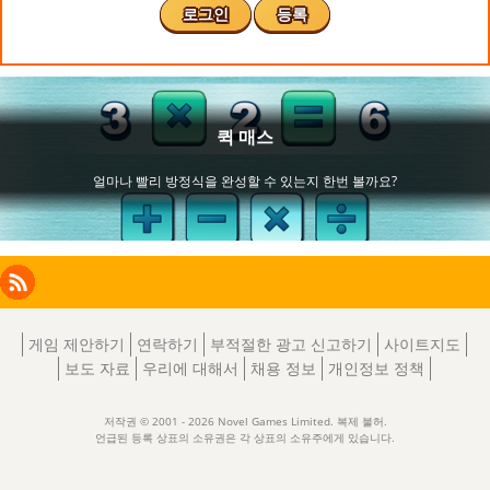
로그인
등록
Facebook
Instagram
X
RSS
LinkedIn
게임 제안하기
연락하기
부적절한 광고 신고하기
사이트지도
보도 자료
우리에 대해서
채용 정보
개인정보 정책
저작권 © 2001 - 2026 Novel Games Limited. 복제 불허.
언급된 등록 상표의 소유권은 각 상표의 소유주에게 있습니다.