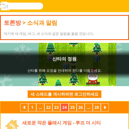
검
색
메
Novel
로그
뉴
Games
인
토론방
> 소식과 알림
여기에 새 게임, 버그, 새 소식과 같은 알림을 올릴 것입니다.
새 스레드를 게시하려면 로그인하세요
이
1
...
22
23
24
25
26
...
28
다
전
음
새로운 작은 플래시 게임 - 루프 더 시티