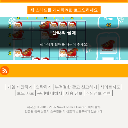
전
음
새 스레드를 게시하려면 로그인하세요
Facebook
Instagram
X
RSS
LinkedIn
게임 제안하기
연락하기
부적절한 광고 신고하기
사이트지도
보도 자료
우리에 대해서
채용 정보
개인정보 정책
저작권 © 2001 - 2026 Novel Games Limited. 복제 불허.
언급된 등록 상표의 소유권은 각 상표의 소유주에게 있습니다.