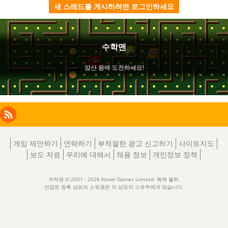
새 스레드를 게시하려면 로그인하세요
Facebook
Instagram
X
RSS
LinkedIn
게임 제안하기
연락하기
부적절한 광고 신고하기
사이트지도
보도 자료
우리에 대해서
채용 정보
개인정보 정책
저작권 © 2001 - 2026 Novel Games Limited. 복제 불허.
언급된 등록 상표의 소유권은 각 상표의 소유주에게 있습니다.