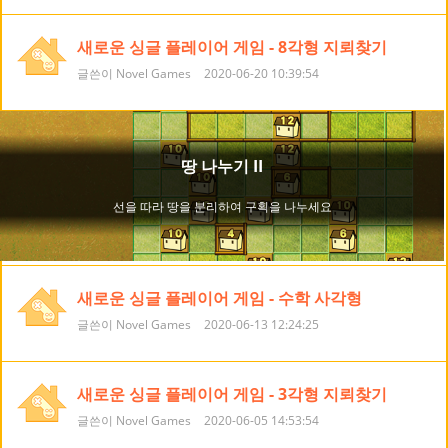
새로운 싱글 플레이어 게임 - 8각형 지뢰찾기
글쓴이 Novel Games
2020-06-20 10:39:54
새로운 싱글 플레이어 게임 - 수학 사각형
글쓴이 Novel Games
2020-06-13 12:24:25
새로운 싱글 플레이어 게임 - 3각형 지뢰찾기
글쓴이 Novel Games
2020-06-05 14:53:54