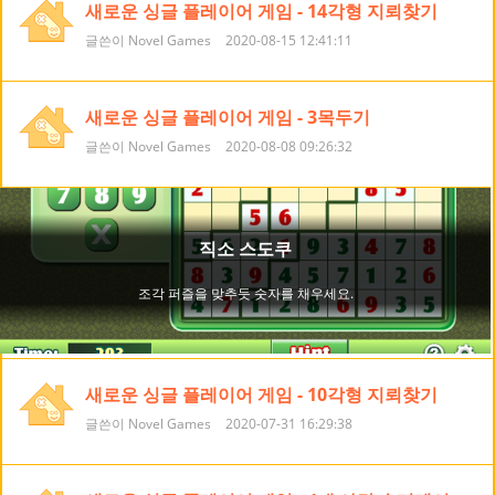
새로운 싱글 플레이어 게임 - 14각형 지뢰찾기
글쓴이 Novel Games
2020-08-15 12:41:11
새로운 싱글 플레이어 게임 - 3목두기
글쓴이 Novel Games
2020-08-08 09:26:32
새로운 싱글 플레이어 게임 - 10각형 지뢰찾기
글쓴이 Novel Games
2020-07-31 16:29:38