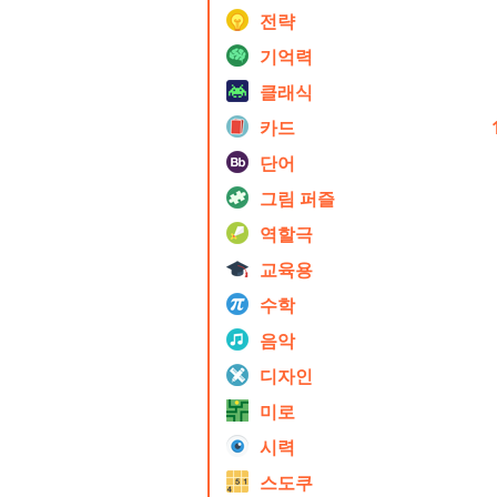
전략
기억력
클래식
카드
단어
그림 퍼즐
역할극
교육용
수학
음악
디자인
미로
시력
스도쿠