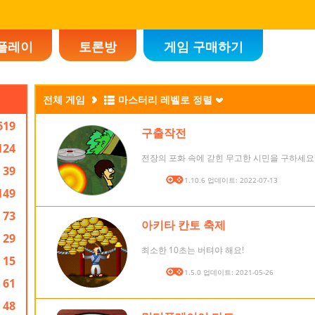
플레이
토론방
게임 구매하기
전체 게임
마스터리 레벨로 정렬
619
구출작전
124
전장의 포화 속에 갇힌 무고한 시민을 구하세요
39
버전: 1.10.6 업데이트: 2022-07-13
149
73
아키타 칸토 축제
29
최소한 10초는 버텨야 해요!
15
버전: 1.5.0 업데이트: 2021-05-26
61
48