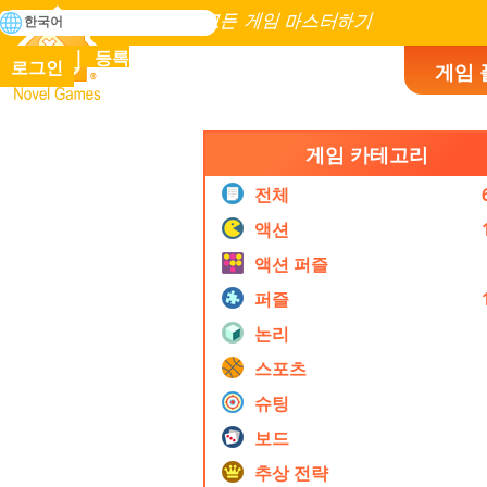
검
한국어
색
인류 역사에 존재하는 모든 게임 마스터하기
등록
로그인
게임 
Novel Games
게임 카테고리
전체
액션
액션 퍼즐
퍼즐
논리
스포츠
슈팅
보드
추상 전략