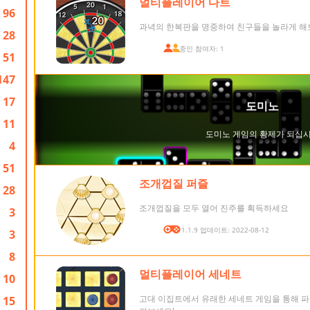
멀티플레이어 다트
96
과녁의 한복판을 명중하여 친구들을 놀라게 해
28
접속 중인 참여자: 1
51
147
17
11
4
51
조개껍질 퍼즐
28
조개껍질을 모두 열어 진주를 획득하세요
3
버전: 1.1.9 업데이트: 2022-08-12
3
8
멀티플레이어 세네트
10
고대 이집트에서 유래한 세네트 게임을 통해 
15