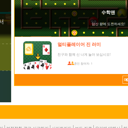
멀티플레이어 진 러미
친구와 함께 신 나게 놀아 보십시오!
접속 중인 참여자: 1
이