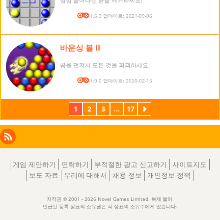
점점 늘어나는 공을 제거하세요!
버전: 1.6.3 업데이트: 2021-09-06
바운싱 볼 II
공을 던져서 모든 것을 파괴하세요.
버전: 1.0.0 업데이트: 2020-02-15
1
2
3
...
17
다
음
Facebook
Instagram
X
RSS
LinkedIn
게임 제안하기
연락하기
부적절한 광고 신고하기
사이트지도
보도 자료
우리에 대해서
채용 정보
개인정보 정책
저작권 © 2001 - 2026 Novel Games Limited. 복제 불허.
언급된 등록 상표의 소유권은 각 상표의 소유주에게 있습니다.