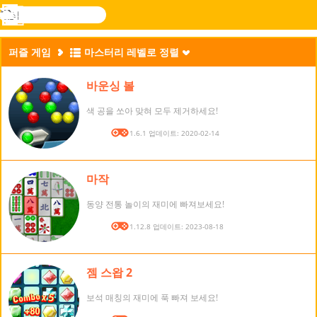
검
색
메
Novel
로그
뉴
Games
인
퍼즐 게임
마스터리 레벨로 정렬
바운싱 볼
색 공을 쏘아 맞혀 모두 제거하세요!
버전: 1.6.1 업데이트: 2020-02-14
마작
동양 전통 놀이의 재미에 빠져보세요!
버전: 1.12.8 업데이트: 2023-08-18
젬 스왑 2
보석 매칭의 재미에 푹 빠져 보세요!