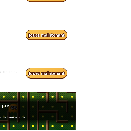
Jouez maintenant
de couleurs
Jouez maintenant