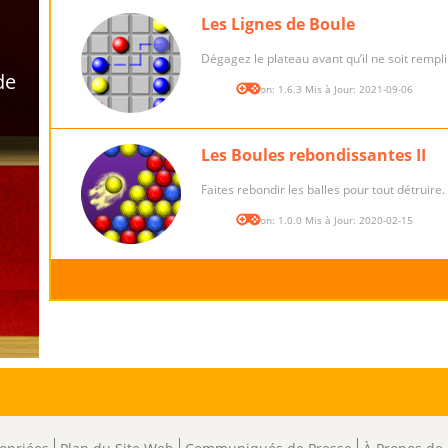
Les Lignes de Boule
Dégagez le plateau avant qu’il ne soit rempli
Version: 1.6.3 Mis à Jour: 2021-09-06
Les Boules rebondissantes II
Faites rebondir les balles pour tout détruire.
Version: 1.0.0 Mis à Jour: 2020-02-15