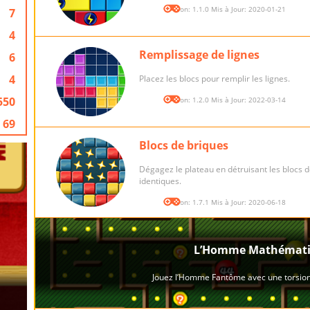
Version: 1.1.0 Mis à Jour: 2020-01-21
7
4
Remplissage de lignes
6
4
Placez les blocs pour remplir les lignes.
550
Version: 1.2.0 Mis à Jour: 2022-03-14
69
Blocs de briques
Dégagez le plateau en détruisant les blocs 
identiques.
Version: 1.7.1 Mis à Jour: 2020-06-18