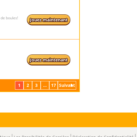
 de boules!
Jouez maintenant
Jouez maintenant
1
2
3
...
17
Suivant