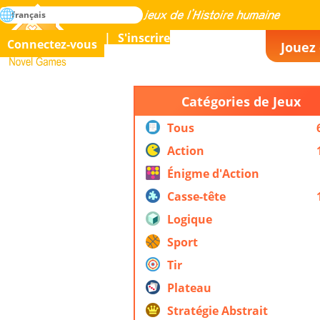
rechercher
français
La maîtrise de tous les jeux de l’histoire humaine
S'inscrire
Connectez-vous
Jouez 
Novel Games
Catégories de Jeux
Tous
Action
Énigme d'Action
Casse-tête
Logique
Sport
Tir
Plateau
Stratégie Abstrait