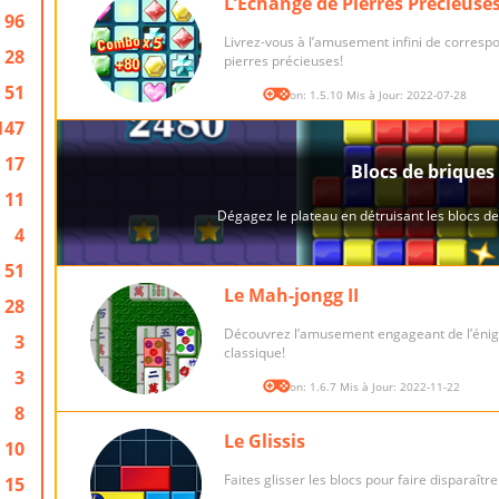
L’Échange de Pierres Précieuses
96
Livrez-vous à l’amusement infini de corres
28
pierres précieuses!
51
Version: 1.5.10 Mis à Jour: 2022-07-28
147
17
11
4
51
Le Mah-jongg II
28
Découvrez l’amusement engageant de l’éni
3
classique!
3
Version: 1.6.7 Mis à Jour: 2022-11-22
8
Le Glissis
10
Faites glisser les blocs pour faire disparaîtr
15