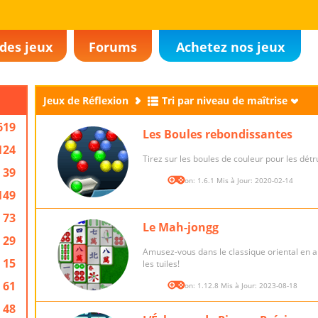
des jeux
Forums
Achetez nos jeux
Jeux de Réflexion
Tri par niveau de maîtrise
619
Les Boules rebondissantes
124
Tirez sur les boules de couleur pour les détr
39
Version: 1.6.1 Mis à Jour: 2020-02-14
149
73
Le Mah-jongg
29
Amusez-vous dans le classique oriental en a
15
les tuiles!
61
Version: 1.12.8 Mis à Jour: 2023-08-18
48