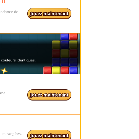
 II
pondance de
Jouez maintenant
gme
Jouez maintenant
e les rangées.
Jouez maintenant