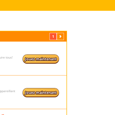
1
Suivant
uire tous!
Jouez maintenant
ppareillant
Jouez maintenant