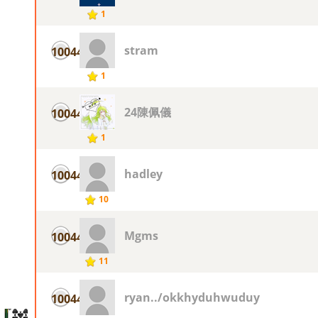
1
stram
10044
1
24陳佩儀
10044
1
hadley
10044
10
Mgms
10044
11
ryan../okkhyduhwuduy
10044