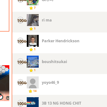
7
ri ma
10044
1
Parker Hendrickson
10044
1
boushitsukai
10044
1
yoyo46_9
10044
14
3B 13 NG HONG CHIT
10044