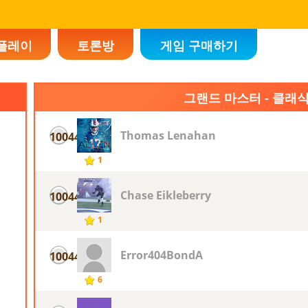
플레이
토론방
게임 구매하기
그랜드 마스터 - 클래
Thomas Lenahan
10044
1
Chase Eikleberry
10044
1
Error404BondA
10044
6