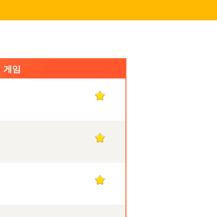
식 게임
1
1
1