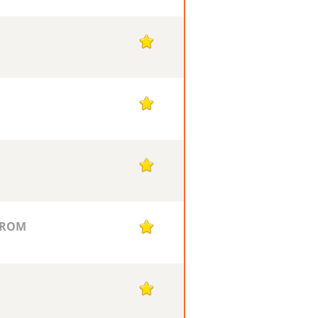
1
1
1
 ROM
1
1