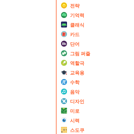
전략
기억력
클래식
카드
단어
그림 퍼즐
역할극
교육용
수학
음악
디자인
미로
시력
스도쿠