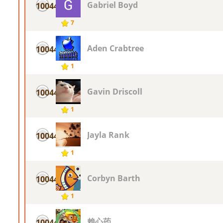
Gabriel Boyd
10044
7
Aden Crabtree
10044
1
Gavin Driscoll
10044
1
Jayla Rank
10044
1
Corbyn Barth
10044
1
賴心荺
10044