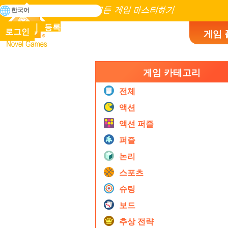
검
한국어
색
인류 역사에 존재하는 모든 게임 마스터하기
등록
로그인
게임 
Novel Games
게임 카테고리
전체
액션
액션 퍼즐
퍼즐
논리
스포츠
슈팅
보드
추상 전략