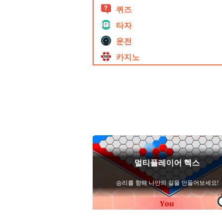
퀴즈
타자
운전
카지노