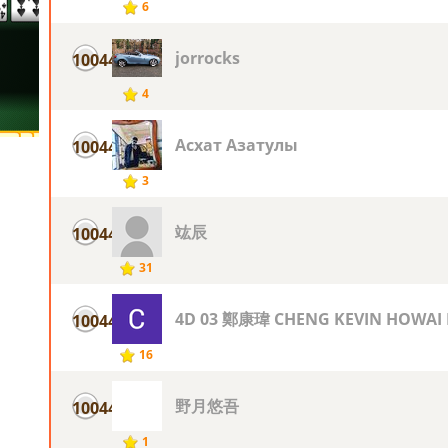
6
jorrocks
10044
4
Асхат Азатулы
10044
3
竑辰
10044
31
4D 03 鄭康瑋 CHENG KEVIN HOWAI
10044
16
野月悠吾
10044
1