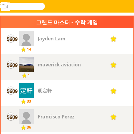
검
색
메
Novel
로그
뉴
Games
인
그랜드 마스터 - 수학 게임
Jayden Lam
5609
1
14
maverick aviation
5609
1
1
胡定軒
5609
1
33
Francisco Perez
5609
1
36