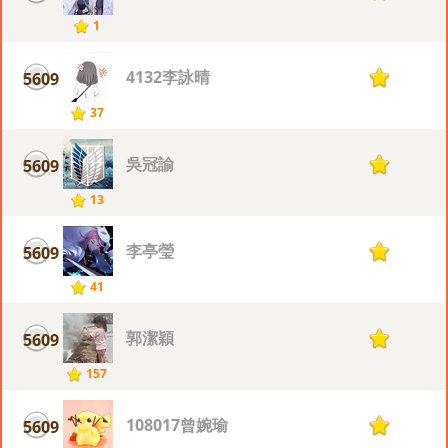
1
4132李詠晴
5609
1
37
吳冠諭
5609
1
13
李亭瑩
5609
1
41
郭潔穎
5609
1
157
108017曾婉瑜
5609
1