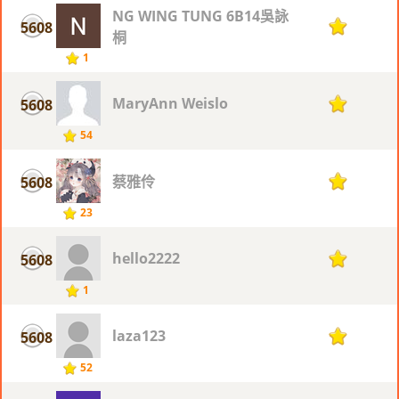
NG WING TUNG 6B14吳詠
5608
1
桐
1
MaryAnn Weislo
5608
1
54
蔡雅伶
5608
1
23
hello2222
5608
1
1
laza123
5608
1
52