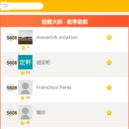
搜
尋
功
樂和遊
登入
能
戲
遊戲大師 - 數學遊戲
表
maverick aviation
5608
1
1
胡定軒
5608
1
33
Francisco Perez
5608
1
36
曉珍
5608
1
35