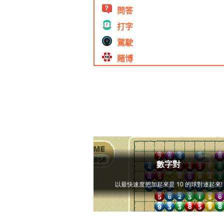
問答
打字
駕駛
賭博