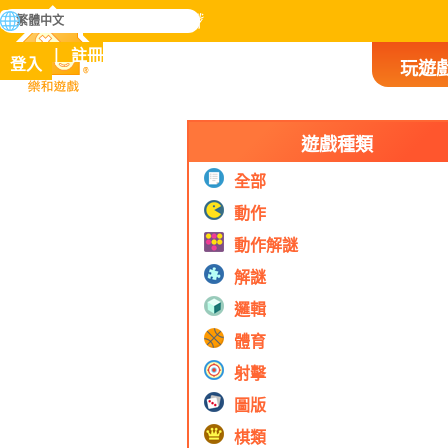
搜
繁體中文
尋
掌握人類歷史上所有遊戲
註冊
登入
玩遊
樂和遊戲
遊戲種類
全部
動作
動作解謎
解謎
邏輯
體育
射擊
圖版
棋類