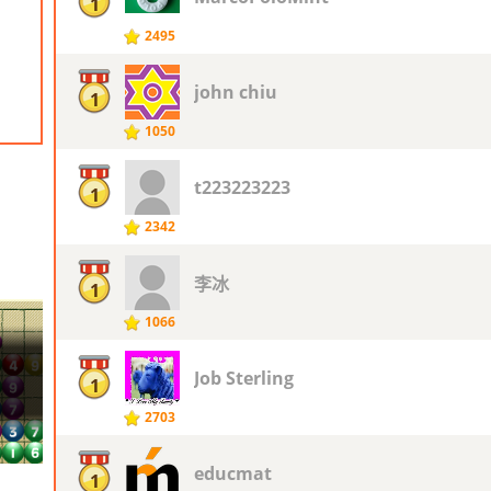
1
2495
john chiu
1
1050
t223223223
1
2342
李冰
1
1066
Job Sterling
1
2703
educmat
1