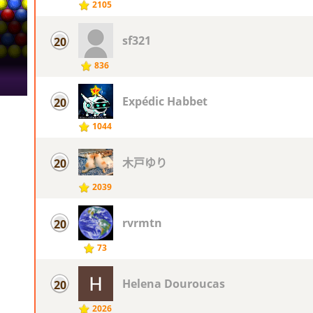
2105
sf321
20
836
Expédic Habbet
20
1044
木戸ゆり
20
2039
rvrmtn
20
73
Helena Douroucas
20
2026