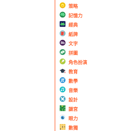
策略
記憶力
經典
紙牌
文字
拼圖
角色扮演
教育
數學
音樂
設計
謎宮
眼力
數獨