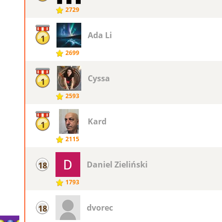
2729
Ada Li
1
2699
Cyssa
1
2593
Kard
1
2115
Daniel Zieliński
18
1793
dvorec
18