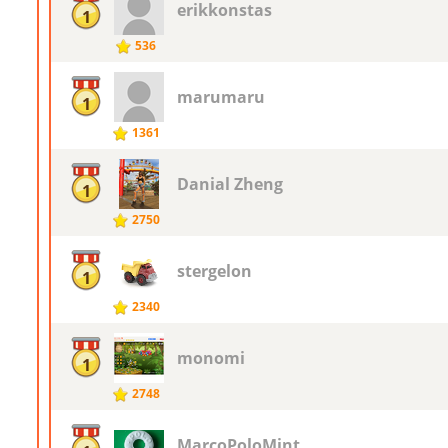
erikkonstas
1
536
marumaru
1
1361
Danial Zheng
1
2750
stergelon
1
2340
monomi
1
2748
MarcoPoloMint