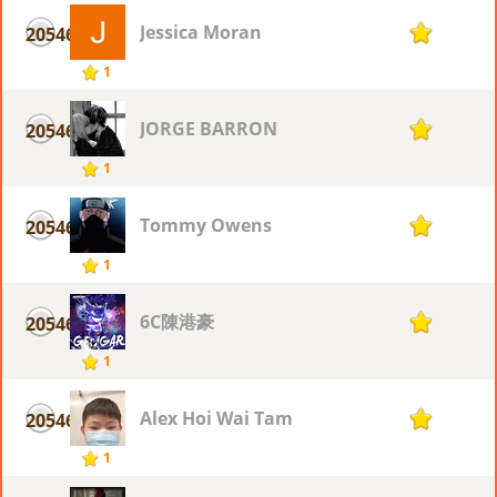
Jessica Moran
20546
1
1
JORGE BARRON
20546
1
1
Tommy Owens
20546
1
1
6C陳港豪
20546
1
1
Alex Hoi Wai Tam
20546
1
1