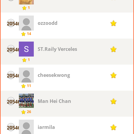
1
ozzoodd
20546
1
14
ST.Raily Verceles
20546
1
1
cheesekwong
20546
1
11
Man Hei Chan
20546
1
26
iarmila
20546
1