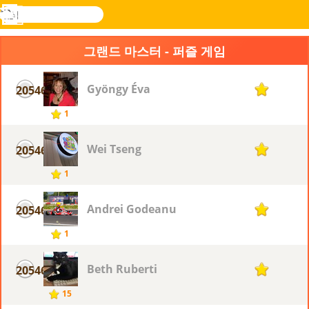
검
색
메
Novel
로그
뉴
Games
인
그랜드 마스터 - 퍼즐 게임
Gyöngy Éva
20546
1
1
Wei Tseng
20546
1
1
Andrei Godeanu
20546
1
1
Beth Ruberti
20546
1
15