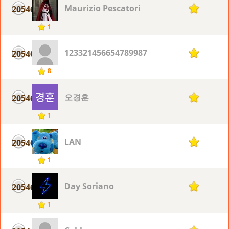
Maurizio Pescatori
20546
1
1
123321456654789987
20546
1
8
오경훈
20546
1
1
LAN
20546
1
1
Day Soriano
20546
1
1