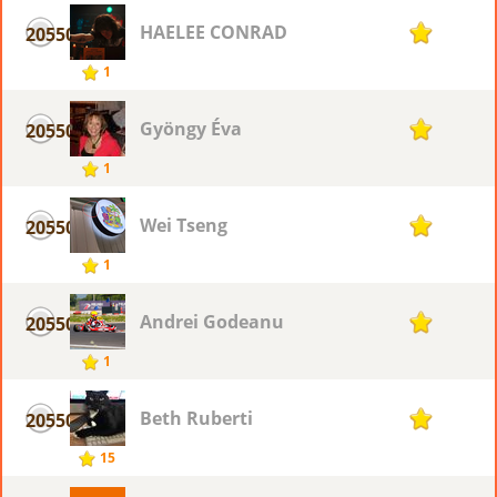
HAELEE CONRAD
20550
1
1
Gyöngy Éva
20550
1
1
Wei Tseng
20550
1
1
Andrei Godeanu
20550
1
1
Beth Ruberti
20550
1
15