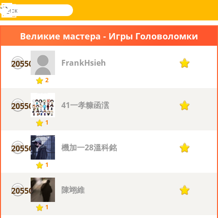
поиск
Меню
Novel
Вход
Games
Великие мастера - Игры Головоломки
FrankHsieh
20550
1
2
41一孝糠函澐
20550
1
1
機加一28溫科銘
20550
1
1
陳翊維
20550
1
1