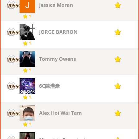
Jessica Moran
20550
1
1
JORGE BARRON
20550
1
1
Tommy Owens
20550
1
1
6C陳港豪
20550
1
1
Alex Hoi Wai Tam
20550
1
1