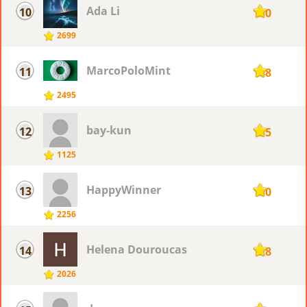
Ada Li
10
150
2699
MarcoPoloMint
11
148
2495
bay-kun
12
135
1125
HappyWinner
13
130
2256
Helena Douroucas
14
128
2026