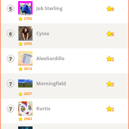
Job Sterling
5
158
2703
Cyssa
6
156
2593
AlexGordillo
7
152
2614
Morningfield
7
152
2657
Kurtis
7
152
2563