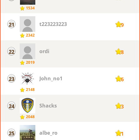
1534
t223223223
21
119
2342
ordi
22
118
2019
John_no1
23
116
2148
Shacks
24
113
2048
albe_ro
25
111