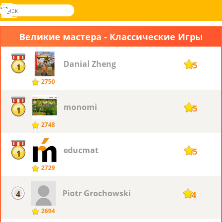
поиск
Меню
Novel
Вход
Games
Великие мастера - Классические Игры
Danial Zheng
165
1
2750
monomi
165
1
2748
educmat
165
1
2729
Piotr ​Grochowski
4
164
2694