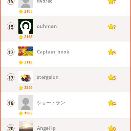
dvorec
15
127
2105
ouhman
15
127
2168
Captain_hook
17
125
2118
stergelon
17
125
2340
ショートラン
19
124
1983
Angel Ip
20
120