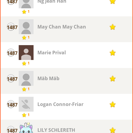
Ng Jean Han
1487
1
1
May Chan May Chan
1487
1
1
Marie Prival
1487
1
1
Mäb Mäb
1487
1
1
Logan Connor-Friar
1487
1
1
LILY SCHLERETH
1487
1