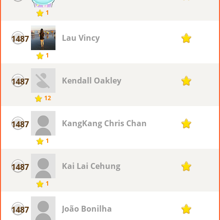
1
Lau Vincy
1487
1
1
Kendall Oakley
1487
1
12
KangKang Chris Chan
1487
1
1
Kai Lai Cehung
1487
1
1
João Bonilha
1487
1