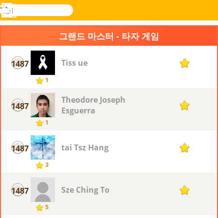
검
색
메
Novel
로그
뉴
Games
인
그랜드 마스터 - 타자 게임
Tiss ue
1487
1
1
Theodore Joseph
1487
1
Esguerra
1
tai Tsz Hang
1487
1
3
Sze Ching To
1487
1
5