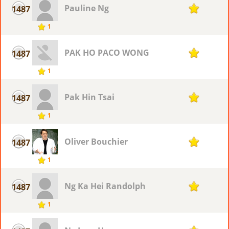
Pauline Ng
1487
1
1
PAK HO PACO WONG
1487
1
1
Pak Hin Tsai
1487
1
1
Oliver Bouchier
1487
1
1
Ng Ka Hei Randolph
1487
1
1