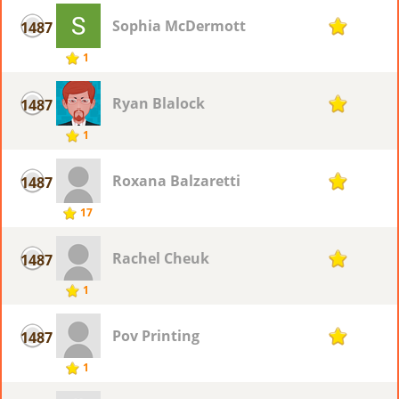
Sophia McDermott
1487
1
1
Ryan Blalock
1487
1
1
Roxana Balzaretti
1487
1
17
Rachel Cheuk
1487
1
1
Pov Printing
1487
1
1