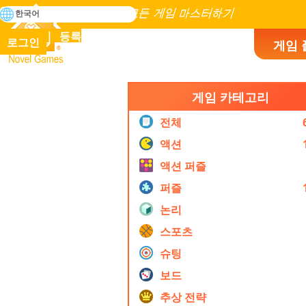
검
한국어
색
인류 역사에 존재하는 모든 게임 마스터하기
등록
로그인
게임 
Novel Games
게임 카테고리
전체
액션
액션 퍼즐
퍼즐
논리
스포츠
슈팅
보드
추상 전략