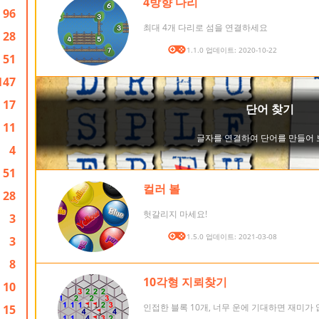
4방향 다리
96
최대 4개 다리로 섬을 연결하세요
28
버전: 1.1.0 업데이트: 2020-10-22
51
147
17
11
4
51
컬러 볼
28
헛갈리지 마세요!
3
버전: 1.5.0 업데이트: 2021-03-08
3
8
10각형 지뢰찾기
10
인접한 블록 10개, 너무 운에 기대하면 재미가
15