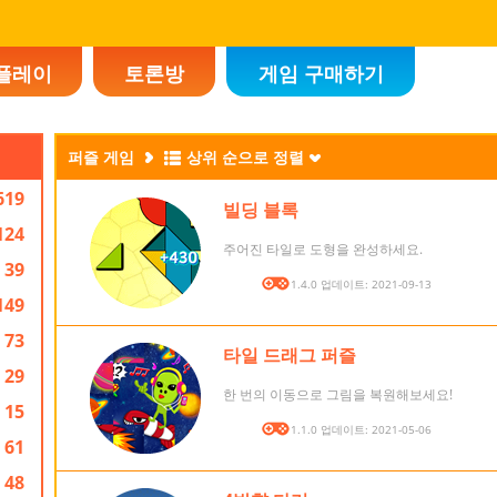
플레이
토론방
게임 구매하기
퍼즐 게임
상위 순으로 정렬
619
빌딩 블록
124
주어진 타일로 도형을 완성하세요.
39
버전: 1.4.0 업데이트: 2021-09-13
149
73
타일 드래그 퍼즐
29
한 번의 이동으로 그림을 복원해보세요!
15
버전: 1.1.0 업데이트: 2021-05-06
61
48