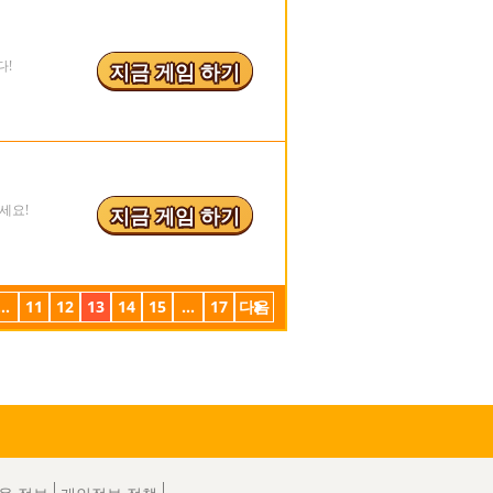
다!
지금 게임 하기
세요!
지금 게임 하기
...
11
12
13
14
15
...
17
다음