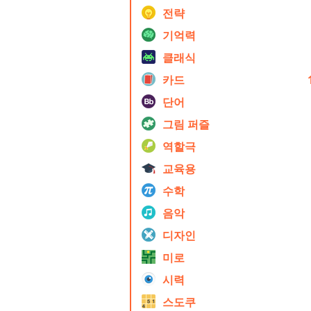
전략
기억력
클래식
카드
단어
그림 퍼즐
역할극
교육용
수학
음악
디자인
미로
시력
스도쿠