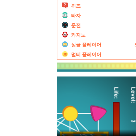
퀴즈
타자
운전
카지노
싱글 플레이어
멀티 플레이어