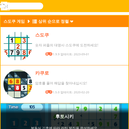
검
색
메
Novel
로그
뉴
Games
인
스도쿠 게임
상위 순으로 정렬
스도쿠
숫자 퍼즐의 대명사 스도쿠에 도전하세요!
버전: 1.9.9 업데이트: 2023-09-01
카쿠로
암호를 풀어 해답을 찾아내십시오!
버전: 1.5.0 업데이트: 2020-02-20