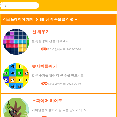
검
색
메
Novel
로그
뉴
Games
인
싱글플레이어 게임
상위 순으로 정렬
선 채우기
블록을 놓아 선을 채우세요.
버전: 1.2.0 업데이트: 2022-03-14
숫자벽돌깨기
같은 숫자를 합해 더 큰 수를 만드세요.
버전: 1.0.3 업데이트: 2021-09-10
스파이더 히어로
거미줄을 이용하여 숲 속을 날아가세요.