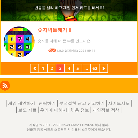
숫자벽돌깨기 II
숫자를 더해 더 큰 수를 만드세요.
버전: 1.0.0 업데이트: 2021-09-11
이
1
2
3
4
5
...
62
다
전
음
Facebook
Instagram
X
RSS
LinkedIn
게임 제안하기
연락하기
부적절한 광고 신고하기
사이트지도
보도 자료
우리에 대해서
채용 정보
개인정보 정책
저작권 © 2001 - 2026 Novel Games Limited. 복제 불허.
언급된 등록 상표의 소유권은 각 상표의 소유주에게 있습니다.