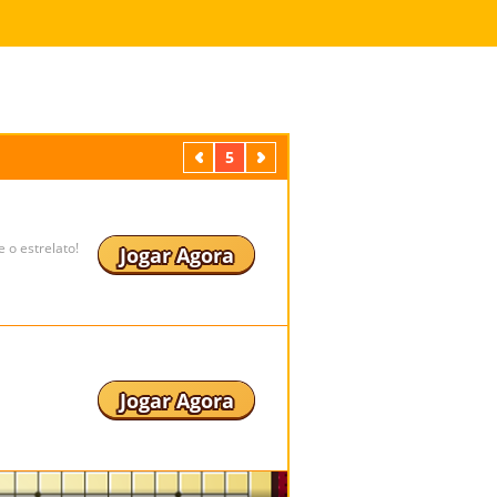
Anterior
5
Próximo
e o estrelato!
Jogar Agora
Jogar Agora