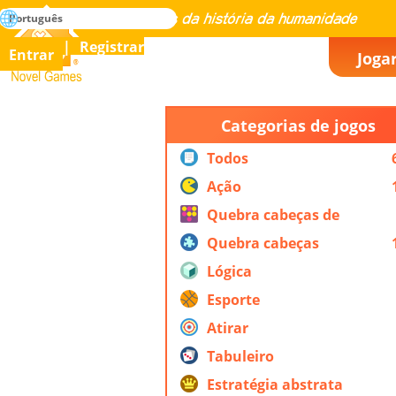
buscar
Português
Dominar todos os jogos da história da humanidade
Registrar
Entrar
Joga
Novel Games
Categorias de jogos
Todos
Ação
Quebra cabeças de
ação
Quebra cabeças
Lógica
Esporte
Atirar
Tabuleiro
Estratégia abstrata