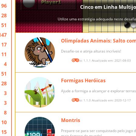
96
28
51
147
Olimpíadas Animais: Salto co
17
Desafie-se e atinja alturas incríveis!
11
Versão: 1.1.1 Atualizado em: 2021-08-03
4
51
Formigas Heróicas
28
Ajude a formiga a alcançar e explorar terras
3
Versão: 1.1.0 Atualizado em: 2020-12-17
3
8
Montris
10
Prepare-se para ser conquistado pelo jogo 
15
mais famoso do mundo!