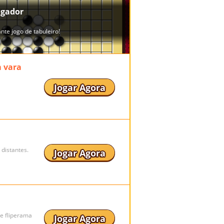
m vara
Jogar Agora
 distantes.
Jogar Agora
de fliperama
Jogar Agora