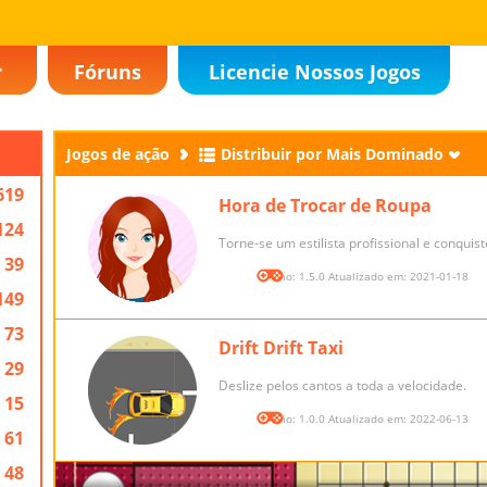
r
Fóruns
Licencie Nossos Jogos
Jogos de ação
Distribuir por Mais Dominado
619
Hora de Trocar de Roupa
124
Torne-se um estilista profissional e conquist
39
Versão: 1.5.0 Atualizado em: 2021-01-18
149
73
Drift Drift Taxi
29
Deslize pelos cantos a toda a velocidade.
15
Versão: 1.0.0 Atualizado em: 2022-06-13
61
48