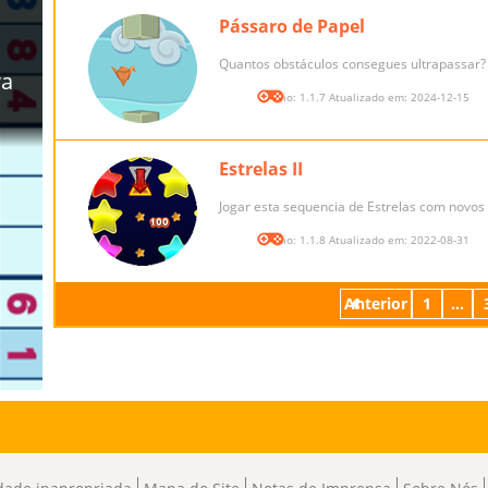
Pássaro de Papel
Quantos obstáculos consegues ultrapassar?
Versão: 1.1.7 Atualizado em: 2024-12-15
Estrelas II
Jogar esta sequencia de Estrelas com novos
Versão: 1.1.8 Atualizado em: 2022-08-31
Anterior
1
...