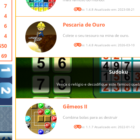
7
Versão: 1.4.8 Atualizado em: 2023-08-21
4
Pescaria de Ouro
6
4
Colete o seu tesouro na mina de ouro.
550
Versão: 1.4.8 Atualizado em: 2026-03-10
69
Gêmeos II
Combina bolas para as destruir
Versão: 1.1.7 Atualizado em: 2022-01-12