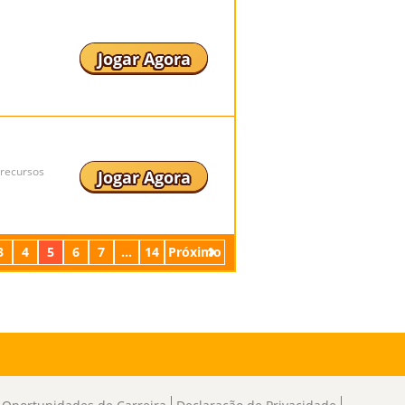
Jogar Agora
 recursos
Jogar Agora
3
4
5
6
7
...
14
Próximo