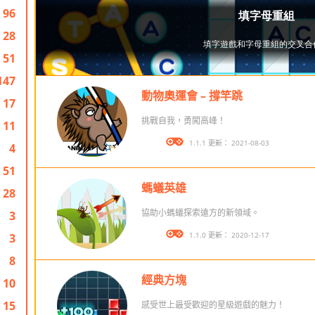
96
28
51
147
動物奧運會 – 撐竿跳
17
挑戰自我，勇闖高峰！
11
版本： 1.1.1 更新： 2021-08-03
4
51
螞蟻英雄
28
協助小螞蟻探索遠方的新領域。
3
版本： 1.1.0 更新： 2020-12-17
3
8
經典方塊
10
15
感受世上最受歡迎的星級遊戲的魅力！