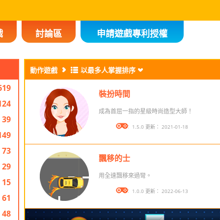
戲
討論區
申請遊戲專利授權
動作遊戲
以最多人掌握排序
619
裝扮時間
124
成為首屈一指的星級時尚造型大師！
39
版本： 1.5.0 更新： 2021-01-18
149
73
飄移的士
29
用全速飄移來過彎。
15
版本： 1.0.0 更新： 2022-06-13
61
48