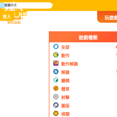
搜
繁體中文
尋
掌握人類歷史上所有遊戲
註冊
登入
玩遊
樂和遊戲
遊戲種類
全部
動作
動作解謎
解謎
邏輯
體育
射擊
圖版
棋類