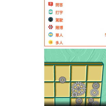
問答
打字
駕駛
賭博
單人
多人