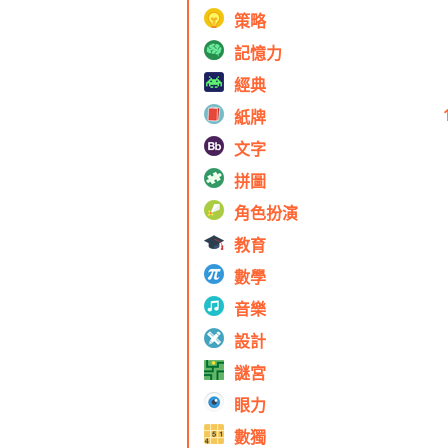
策略
記憶力
經典
紙牌
文字
拼圖
角色扮演
教育
數學
音樂
設計
謎宮
眼力
數獨