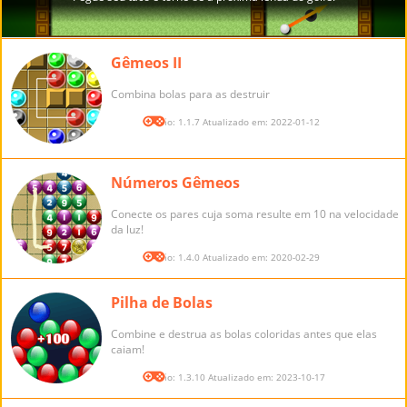
Gêmeos II
Combina bolas para as destruir
Versão: 1.1.7 Atualizado em: 2022-01-12
Números Gêmeos
Conecte os pares cuja soma resulte em 10 na velocidade
da luz!
Versão: 1.4.0 Atualizado em: 2020-02-29
Pilha de Bolas
Combine e destrua as bolas coloridas antes que elas
caiam!
Versão: 1.3.10 Atualizado em: 2023-10-17