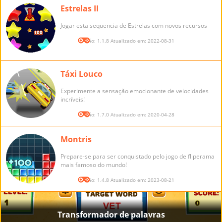
Estrelas II
Jogar esta sequencia de Estrelas com novos recursos
Versão: 1.1.8 Atualizado em: 2022-08-31
Táxi Louco
Experimente a sensação emocionante de velocidades
incríveis!
Versão: 1.7.0 Atualizado em: 2020-04-28
Montris
Prepare-se para ser conquistado pelo jogo de fliperama
mais famoso do mundo!
Versão: 1.4.8 Atualizado em: 2023-08-21