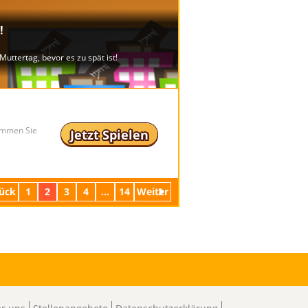
limmen Sie
Jetzt Spielen
ück
1
2
3
4
...
14
Weiter