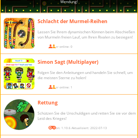
Schlacht der Murmel-Reihen
Lassen Sie Ihrem dynamischen Können beim Abschießen
von Murmeln freien Lauf, um Ihren Rivalen zu besiegen!
Spieler online: 0
Simon Sagt (Multiplayer)
Folgen Sie den Anleitungen und handeln Sie schnell, um
die meisten Sterne zu holen!
Spieler online: 1
Rettung
Schützen Sie die Unschuldigen und retten Sie sie vor dem
Leid des Krieges!
Version: 1.10.6 Aktualisiert: 2022-07-13