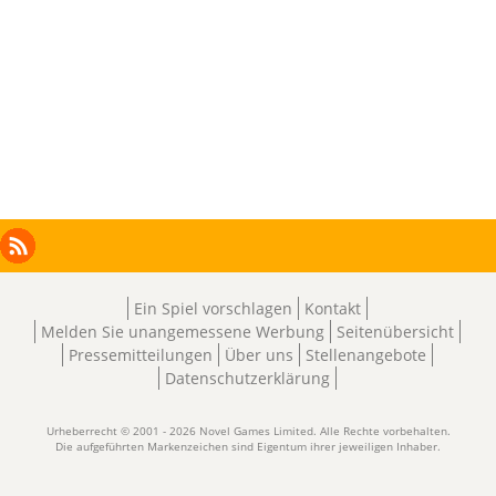
Facebook
Instagram
X
RSS
LinkedIn
Ein Spiel vorschlagen
Kontakt
Melden Sie unangemessene Werbung
Seitenübersicht
Pressemitteilungen
Über uns
Stellenangebote
Datenschutzerklärung
Urheberrecht © 2001 - 2026 Novel Games Limited. Alle Rechte vorbehalten.
Die aufgeführten Markenzeichen sind Eigentum ihrer jeweiligen Inhaber.