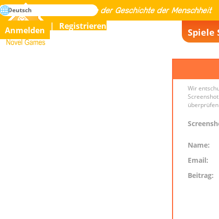
suche
Deutsch
Meistern Sie alle Spiele der Geschichte der Menschheit
Registrieren
Anmelden
Spiele 
Novel Games
Wir entschu
Screenshot
überprüfen
Screensh
Name:
Email:
Beitrag: