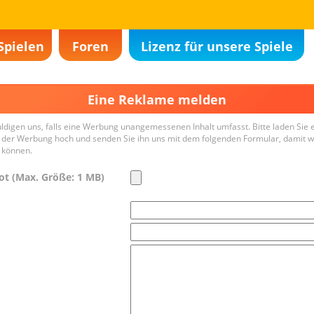
Spielen
Foren
Lizenz für unsere Spiele
Eine Reklame melden
ldigen uns, falls eine Werbung unangemessenen Inhalt umfasst. Bitte laden Sie 
 der Werbung hoch und senden Sie ihn uns mit dem folgenden Formular, damit wi
 können.
ot (Max. Größe: 1 MB)