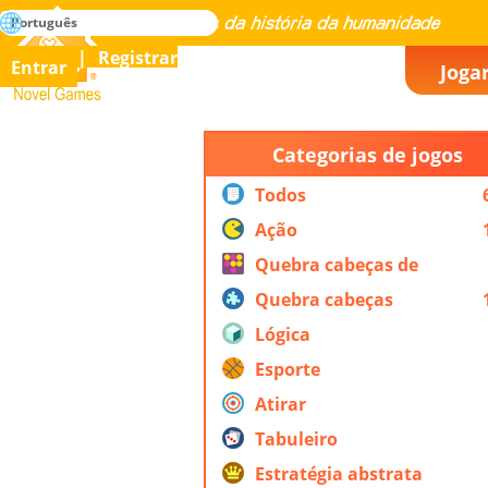
buscar
Português
Dominar todos os jogos da história da humanidade
Registrar
Entrar
Joga
Novel Games
Categorias de jogos
Todos
Ação
Quebra cabeças de
ação
Quebra cabeças
Lógica
Esporte
Atirar
Tabuleiro
Estratégia abstrata