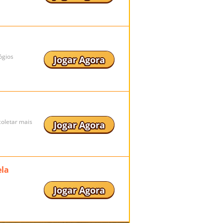
ógios
Jogar Agora
oletar mais
Jogar Agora
ela
Jogar Agora