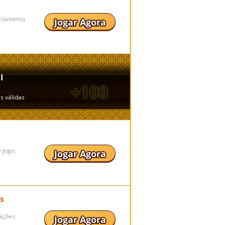
nciamento
Jogar Agora
 jogo.
Jogar Agora
s
uações
Jogar Agora