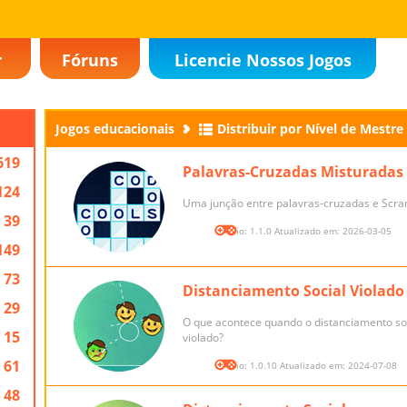
r
Fóruns
Licencie Nossos Jogos
Jogos educacionais
Distribuir por Nível de Mestre
619
Palavras-Cruzadas Misturadas
124
Uma junção entre palavras-cruzadas e Scra
39
Versão: 1.1.0 Atualizado em: 2026-03-05
149
73
Distanciamento Social Violado
29
O que acontece quando o distanciamento soc
15
violado?
61
Versão: 1.0.10 Atualizado em: 2024-07-08
48