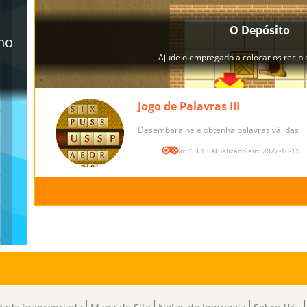
Jogo de Palavras III
Desembaralhe e obtenha palavras válidas
Versão: 1.3.13 Atualizado em: 2022-10-11