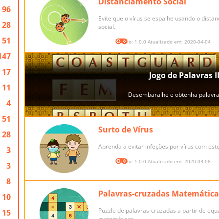
Distanciamento Social
96
Evite que o vírus se espalhe usando o dista
28
social.
51
Versão: 1.0.0 Atualizado em: 2020-04-04
147
17
11
4
51
Surto de Vírus
28
Aprenda a evitar infeções por vírus com este
3
Versão: 1.0.0 Atualizado em: 2020-03-08
3
8
Palavras-cruzadas Matemática
10
Puzzle de palavras-cruzadas a partir de eq
15
matemáticas.