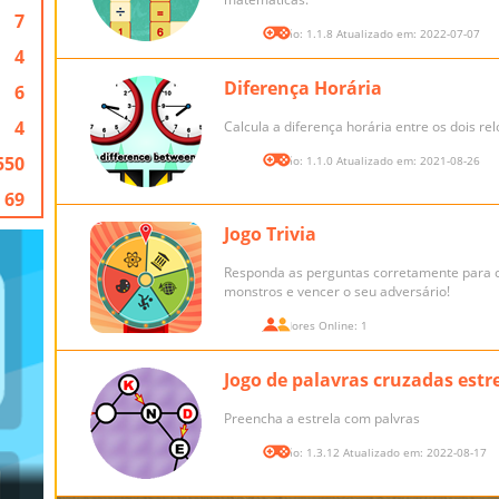
7
Versão: 1.1.8 Atualizado em: 2022-07-07
4
Diferença Horária
6
4
Calcula a diferença horária entre os dois rel
550
Versão: 1.1.0 Atualizado em: 2021-08-26
69
Jogo Trivia
Responda as perguntas corretamente para c
monstros e vencer o seu adversário!
Jogadores Online: 1
Jogo de palavras cruzadas estr
Preencha a estrela com palvras
Versão: 1.3.12 Atualizado em: 2022-08-17