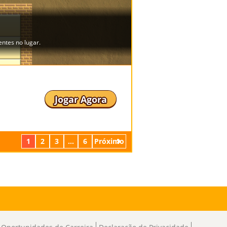
Jogar Agora
1
2
3
...
6
Próximo