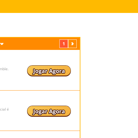
1
Próximo
mble.
Jogar Agora
ial é
Jogar Agora