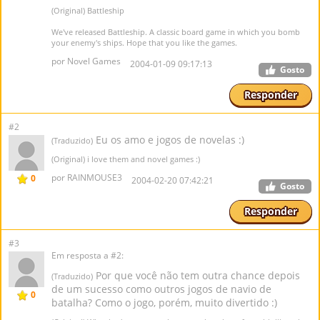
(Original) Battleship
We've released Battleship. A classic board game in which you bomb
your enemy's ships. Hope that you like the games.
por Novel Games
2004-01-09 09:17:13
Gosto
Responder
#2
Eu os amo e jogos de novelas :)
(Traduzido)
(Original) i love them and novel games :)
por RAINMOUSE3
0
2004-02-20 07:42:21
Gosto
Responder
#3
Em resposta a #2:
Por que você não tem outra chance depois
(Traduzido)
de um sucesso como outros jogos de navio de
0
batalha? Como o jogo, porém, muito divertido :)