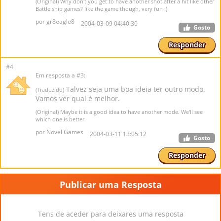
(Original) Why don't you get to have another shot after a hit like other
Battle ship games? like the game though, very fun :)
por gr8eagle8
2004-03-09 04:40:30
Gosto
Responder
#4
Em resposta a #3:
Talvez seja uma boa ideia ter outro modo.
(Traduzido)
Vamos ver qual é melhor.
(Original) Maybe it is a good idea to have another mode. We'll see
which one is better.
por Novel Games
2004-03-11 13:05:12
Gosto
Responder
Publicar uma Resposta
Tens de aceder para deixares uma resposta