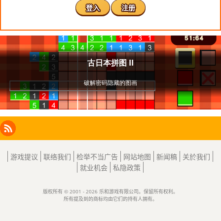
登入
注册
Facebook
Instagram
X
RSS
LinkedIn
游戏提议
联络我们
检举不当广告
网站地图
新闻稿
关於我们
就业机会
私隐政策
版权所有 © 2001 - 2026 乐和游戏有限公司。保留所有权利。
所有提及到的商标均由它们的持有人拥有。