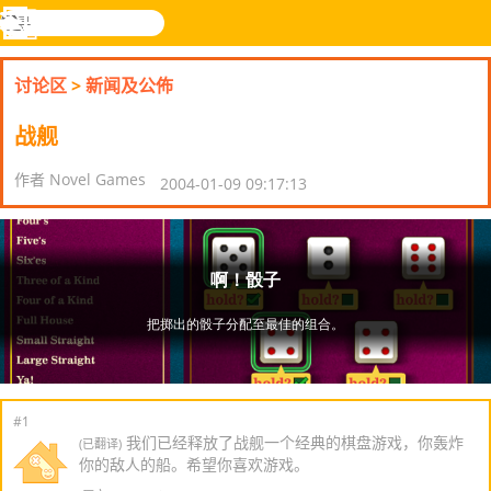
搜
寻
功
乐和游
登入
能
戏
讨论区
>
新闻及公佈
表
战舰
作者 Novel Games
2004-01-09 09:17:13
#1
我们已经释放了战舰一个经典的棋盘游戏，你轰炸
(已翻译)
你的敌人的船。希望你喜欢游戏。