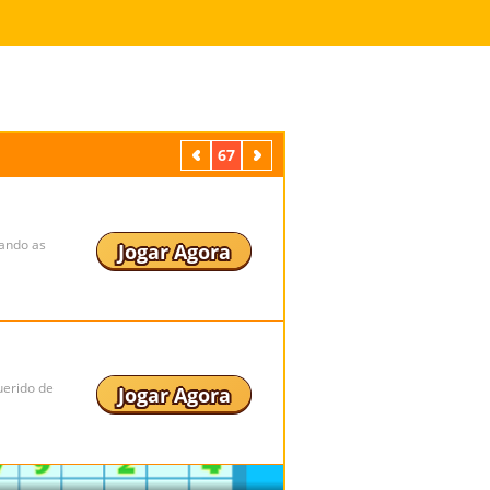
Anterior
67
Próximo
nando as
Jogar Agora
uerido de
Jogar Agora