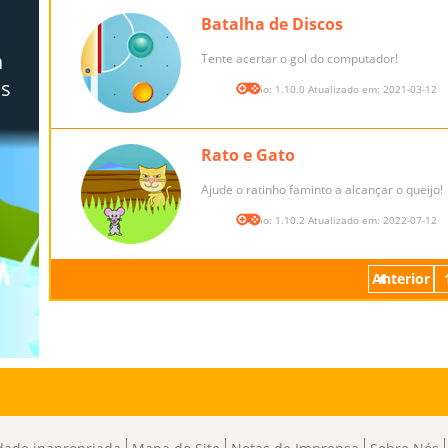
Batalha de Discos
Tente acertar o gol do computador!
Versão: 1.10.0 Atualizado em: 2021-03-12
Rato e Gato
Ajude o ratinho faminto a alcançar o queijo!
Versão: 1.10.2 Atualizado em: 2022-07-12
Anterior