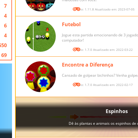
7
Versão: 1.11.8 Atualizado em: 2023-07-05
4
Futebol
6
4
Jogue esta partida emocionando de 3 jogado
computador!
550
Versão: 1.7.0 Atualizado em: 2022-03-22
69
Encontre a Diferença
Cansado de golpear bichinhos? Venha golpea
Versão: 1.7.0 Atualizado em: 2022-02-17