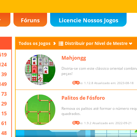
r
Fóruns
Licencie Nossos Jogos
Todos os Jogos
Distribuir por Nível de Mestre
619
Mahjongg
124
Divirta-se com este clássico oriental combi
39
peças!
149
Versão: 1.12.8 Atualizado em: 2023-08-18
73
Palitos de Fósforo
29
Remova os palitos até formar o número req
15
quadrados.
61
Versão: 1.9.2 Atualizado em: 2022-09-21
48