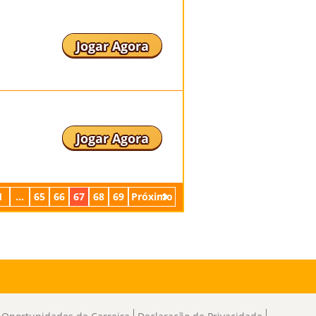
Jogar Agora
Jogar Agora
1
...
65
66
67
68
69
Próximo