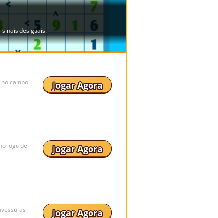
s no campo.
Jogar Agora
o jogo de
Jogar Agora
ravessuras
Jogar Agora