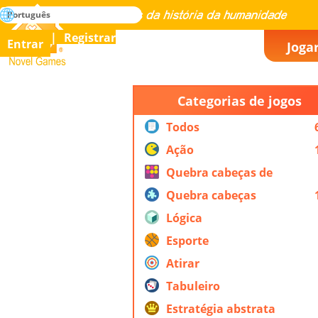
buscar
Português
Dominar todos os jogos da história da humanidade
Registrar
Entrar
Joga
Novel Games
Categorias de jogos
Todos
Ação
Quebra cabeças de
ação
Quebra cabeças
Lógica
Esporte
Atirar
Tabuleiro
Estratégia abstrata