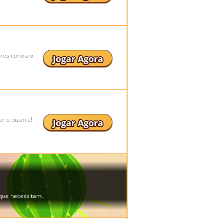
res contra o
Jogar Agora
r o bizarro!
Jogar Agora