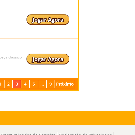
Jogar Agora
beça clássico
Jogar Agora
1
2
3
4
5
...
9
Próximo