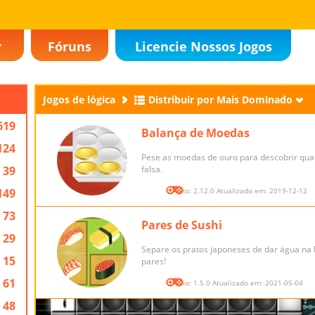
r
Fóruns
Licencie Nossos Jogos
Jogos de lógica
Distribuir por Mais Dominado
619
Balança de Moedas
124
Pese as moedas de ouro para descobrir qual
39
falsa.
149
Versão: 2.12.0 Atualizado em: 2019-12-12
73
Pares de Sushi
29
Separe os pratos japoneses de dar água na
15
pares!
61
Versão: 1.5.0 Atualizado em: 2021-05-04
48