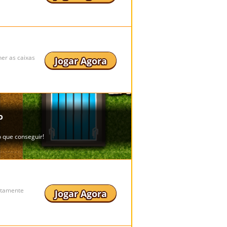
er as caixas
Jogar Agora
etamente
Jogar Agora