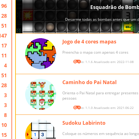
96
28
51
147
Jogo de 4 cores mapas
17
Preencha o mapa com apenas 4 cores
11
Versão: 1.1.6 Atualizado em: 2022-11-08
4
51
Caminho do Pai Natal
28
Orienta o Pai Natal para entregar presentes
3
pessoas
3
Versão: 1.1.0 Atualizado em: 2021-06-22
8
Sudoku Labirinto
10
Coloque os números em sequência ao longo d
15