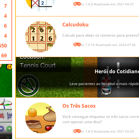
Versão: 1.0.0 Atualizado em: 2021-04-27
7
4
Calcudoku
6
4
Calcule para obter os números para preench
550
Versão: 1.3.10 Atualizado em: 2022-07-26
69
Os Três Sacos
Você consegue etiquetar os três sacos corr
com apenas uma dica?
Versão: 1.6.0 Atualizado em: 2021-02-23