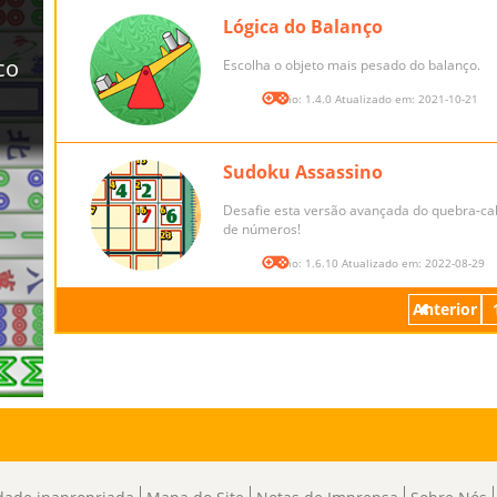
Lógica do Balanço
Escolha o objeto mais pesado do balanço.
Versão: 1.4.0 Atualizado em: 2021-10-21
Sudoku Assassino
Desafie esta versão avançada do quebra-ca
de números!
Versão: 1.6.10 Atualizado em: 2022-08-29
Anterior