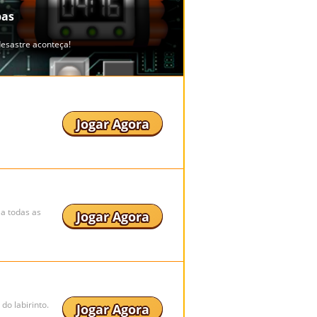
Jogar Agora
 a todas as
Jogar Agora
o labirinto.
Jogar Agora