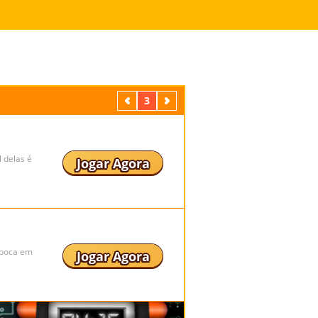
Anterior
3
Próximo
 delas é
Jogar Agora
 boca em
Jogar Agora