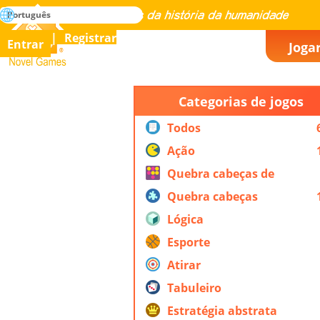
buscar
Português
Dominar todos os jogos da história da humanidade
Registrar
Entrar
Joga
Novel Games
Categorias de jogos
Todos
Ação
Quebra cabeças de
ação
Quebra cabeças
Lógica
Esporte
Atirar
Tabuleiro
Estratégia abstrata