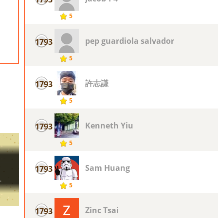
5
pep guardiola salvador
1793
5
許志謙
1793
5
Kenneth Yiu
1793
5
Sam Huang
1793
5
Zinc Tsai
1793