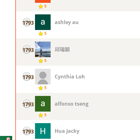
5
ashley au
1793
5
邱瑞穎
1793
5
Cynthia Loh
1793
5
alfonso tseng
1793
5
Hua Jacky
1793