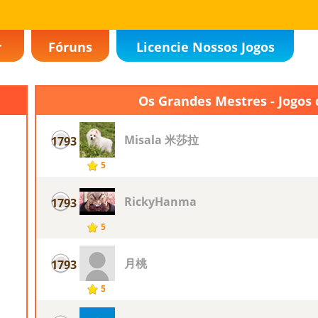
r
Fóruns
Licencie Nossos Jogos
Os Grandes Mestres - Jogos 
Misala 米莎拉
1793
5
RickyHanma
1793
5
月桃
1793
5