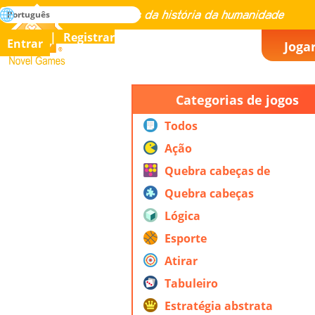
buscar
Português
Dominar todos os jogos da história da humanidade
Registrar
Entrar
Joga
Novel Games
Categorias de jogos
Todos
Ação
Quebra cabeças de
ação
Quebra cabeças
Lógica
Esporte
Atirar
Tabuleiro
Estratégia abstrata