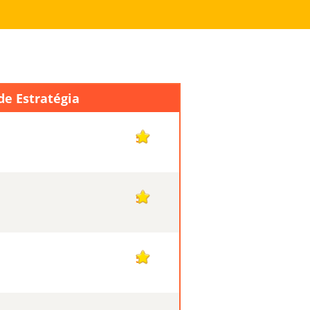
de Estratégia
5
5
5