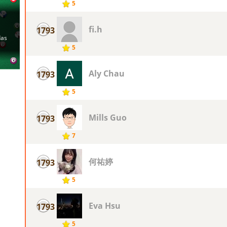
5
fi.h
1793
5
Aly Chau
1793
5
Mills Guo
1793
7
何祐婷
1793
5
Eva Hsu
1793
5