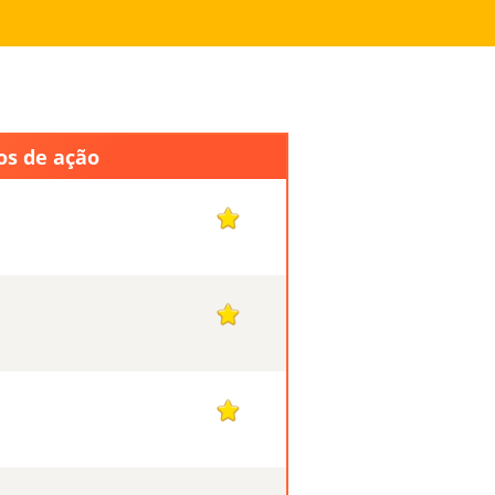
os de ação
1
1
1