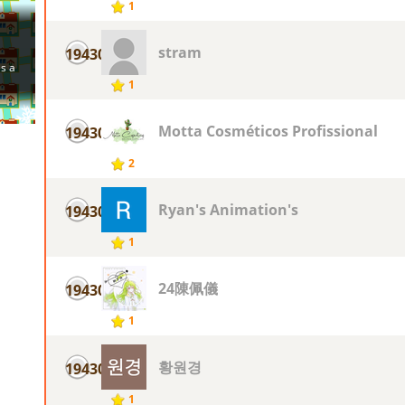
1
stram
19430
1
Motta Cosméticos Profissional
19430
2
Ryan's Animation's
19430
1
24陳佩儀
19430
1
황원경
19430
1