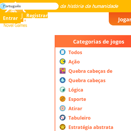
buscar
Português
Dominar todos os jogos da história da humanidade
Registrar
Entrar
Joga
Novel Games
Categorias de jogos
Todos
Ação
Quebra cabeças de
ação
Quebra cabeças
Lógica
Esporte
Atirar
Tabuleiro
Estratégia abstrata