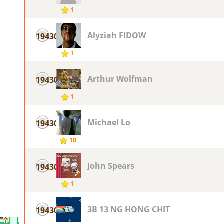
1
Alyziah FIDOW
19430
1
Arthur Wolfman
19430
1
Michael Lo
19430
10
John Spears
19430
1
3B 13 NG HONG CHIT
19430