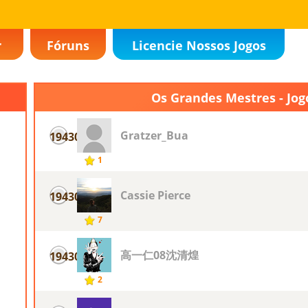
r
Fóruns
Licencie Nossos Jogos
Os Grandes Mestres - Jog
Gratzer_Bua
19430
1
Cassie Pierce
19430
7
高一仁08沈清煌
19430
2