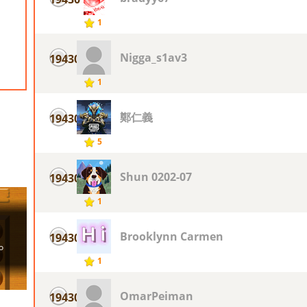
1
Nigga_s1av3
19430
1
鄭仁義
19430
5
Shun 0202-07
19430
1
Brooklynn Carmen
19430
1
OmarPeiman
19430