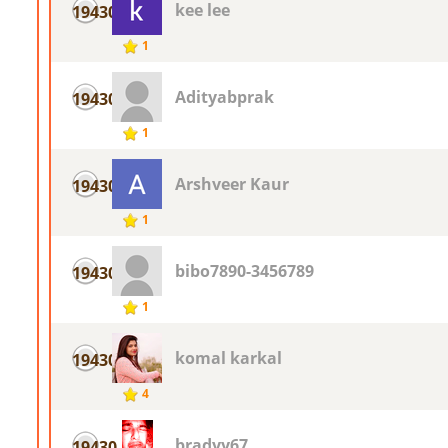
kee lee
19430
1
Adityabprak
19430
1
Arshveer Kaur
19430
1
bibo7890-3456789
19430
1
komal karkal
19430
4
bradyy67
19430