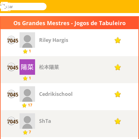
buscar
Menu
Novel
Entrar
Games
Os Grandes Mestres - Jogos de Tabuleiro
Riley Hargis
7045
1
1
松本陽菜
7045
1
1
Cedrikischool
7045
1
17
ShTa
7045
1
7