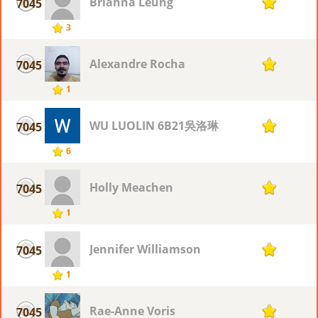
Brianna Leung
7045
1
3
Alexandre Rocha
7045
1
1
WU LUOLIN 6B21吳洛琳
7045
1
6
Holly Meachen
7045
1
1
Jennifer Williamson
7045
1
1
Rae-Anne Voris
7045
1