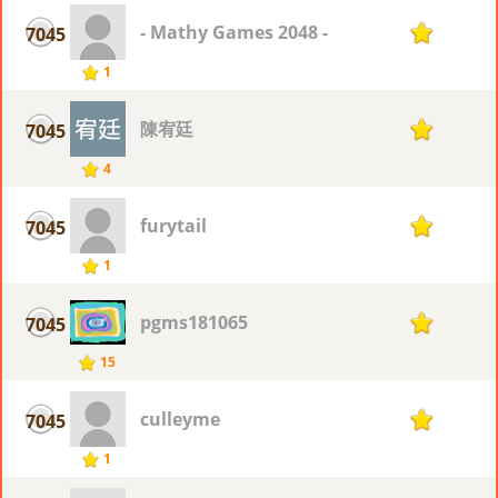
- Mathy Games 2048 -
7045
1
1
陳宥廷
7045
1
4
furytail
7045
1
1
pgms181065
7045
1
15
culleyme
7045
1
1