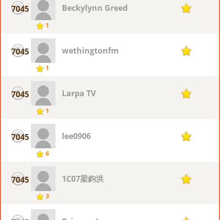
Beckylynn Greed
7045
1
1
wethingtonfm
7045
1
1
Larpa TV
7045
1
1
lee0906
7045
1
6
1C07梁鈞洪
7045
1
3