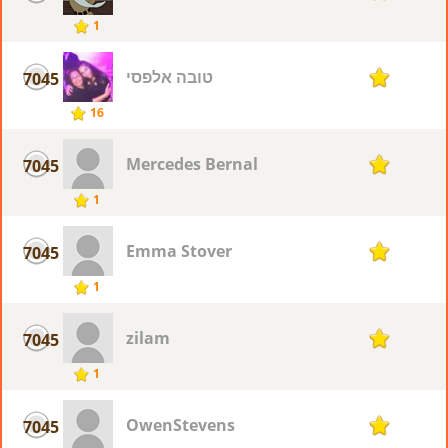
1
טובה אלפסי
7045
1
16
Mercedes Bernal
7045
1
1
Emma Stover
7045
1
1
zilam
7045
1
1
OwenStevens
7045
1