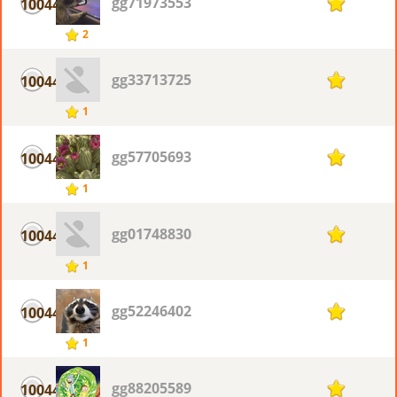
gg71973553
10044
1
2
gg33713725
10044
1
1
gg57705693
10044
1
1
gg01748830
10044
1
1
gg52246402
10044
1
1
gg88205589
10044
1