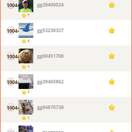
gg28400024
10044
1
7
gg53230327
10044
1
4
gg69451708
10044
1
1
gg39465862
10044
1
7
gg84870738
10044
1
1