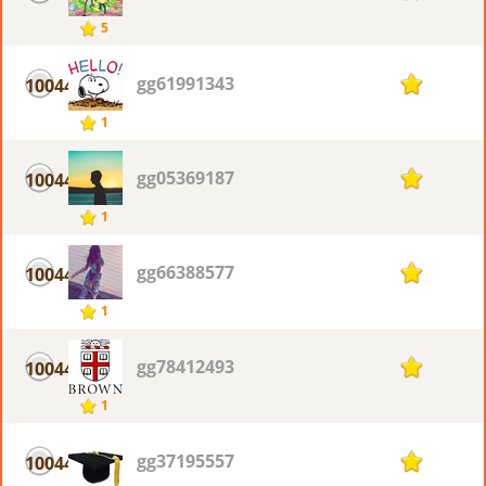
5
gg61991343
10044
1
1
gg05369187
10044
1
1
gg66388577
10044
1
1
gg78412493
10044
1
1
gg37195557
10044
1