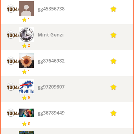
gg45356738
10044
1
1
Mint Genzi
10044
1
2
gg87646982
10044
1
1
gg97209807
10044
1
6
gg36789449
10044
1
3