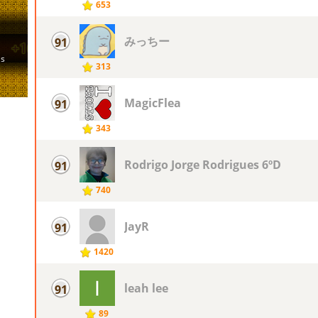
653
みっちー
91
313
MagicFlea
91
343
Rodrigo Jorge Rodrigues 6ºD
91
740
JayR
91
1420
leah lee
91
89