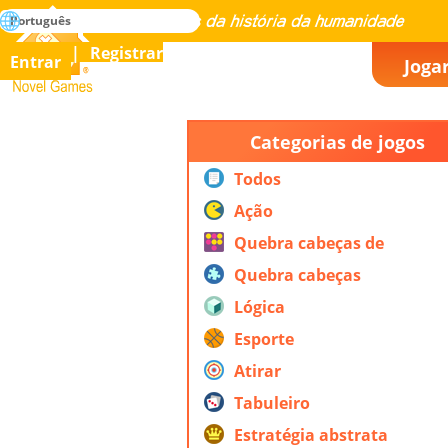
buscar
Português
Dominar todos os jogos da história da humanidade
Registrar
Entrar
Joga
Novel Games
Categorias de jogos
Todos
Ação
Quebra cabeças de
ação
Quebra cabeças
Lógica
Esporte
Atirar
Tabuleiro
Estratégia abstrata