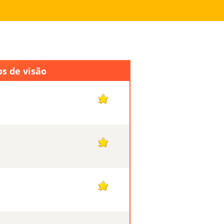
os de visão
30
30
30