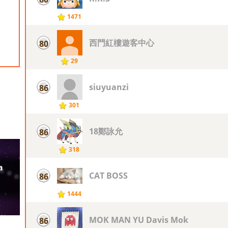
1471
西門紅樓遊客中心
80
29
siuyuanzi
86
301
18鄭詠允
86
318
CAT BOSS
86
1444
MOK MAN YU Davis Mok
86