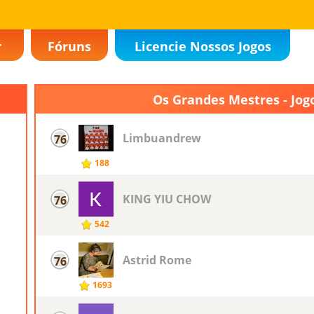
r
Fóruns
Licencie Nossos Jogos
Os Grandes Mestres - Jog
Limbuandrew
76
188
KING YIU CHOW
76
542
Astrid Rome
76
1693