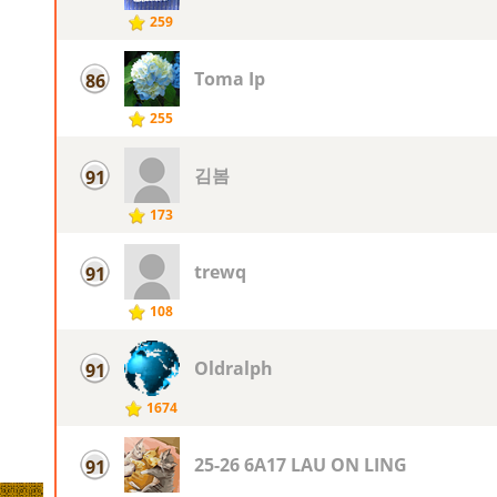
259
Toma Ip
86
255
김봄
91
173
trewq
91
108
Oldralph
91
1674
25-26 6A17 LAU ON LING
91