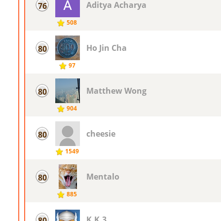
Aditya Acharya
76
508
Ho Jin Cha
80
97
Matthew Wong
80
904
cheesie
80
1549
Mentalo
80
885
K.K.3
80