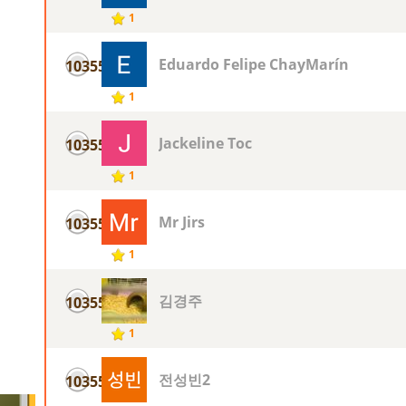
1
Eduardo Felipe ChayMarín
10355
1
Jackeline Toc
10355
1
Mr Jirs
10355
1
김경주
10355
1
전성빈2
10355