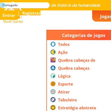
buscar
Português
Dominar todos os jogos da história da humanidade
Registrar
Entrar
Joga
Novel Games
Categorias de jogos
Todos
Ação
Quebra cabeças de
ação
Quebra cabeças
Lógica
Esporte
Atirar
Tabuleiro
Estratégia abstrata