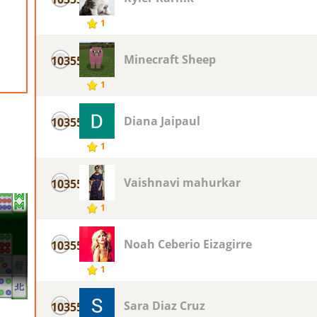
1
Minecraft Sheep
10355
1
Diana Jaipaul
10355
1
Vaishnavi mahurkar
10355
1
Noah Ceberio Eizagirre
10355
1
Sara Diaz Cruz
10355