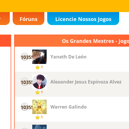
r
Fóruns
Licencie Nossos Jogos
Os Grandes Mestres - Jogo
Yaneth De León
10355
1
Alexander Jesus Espinoza Alvez
10355
1
Warren Galindo
10355
1