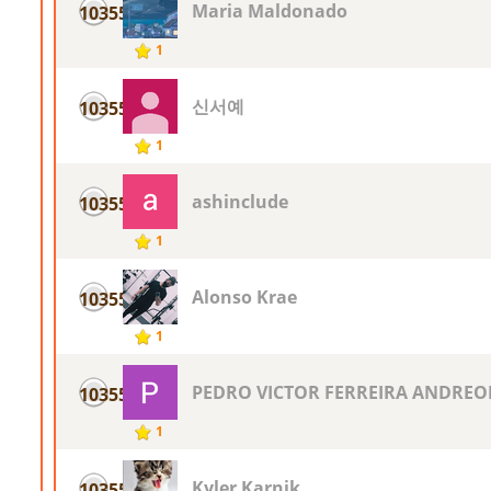
Maria Maldonado
10355
1
신서예
10355
1
ashinclude
10355
1
Alonso Krae
10355
1
PEDRO VICTOR FERREIRA ANDREO
10355
1
Kyler Karnik
10355