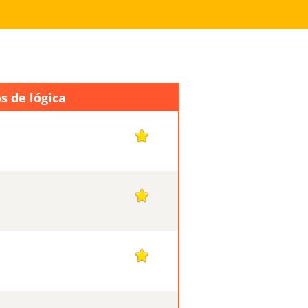
s de lógica
1
1
1