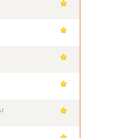
1
1
1
1
LI
1
1